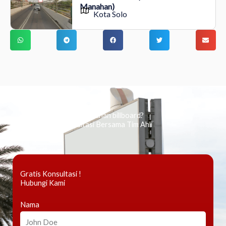
Manahan)
Kota Solo
Ingin tahu tentang periklanan billboard?
Kami Berikan Konsultasi Bersama Tim Ahli
Gratis Konsultasi !
Hubungi Kami
Nama