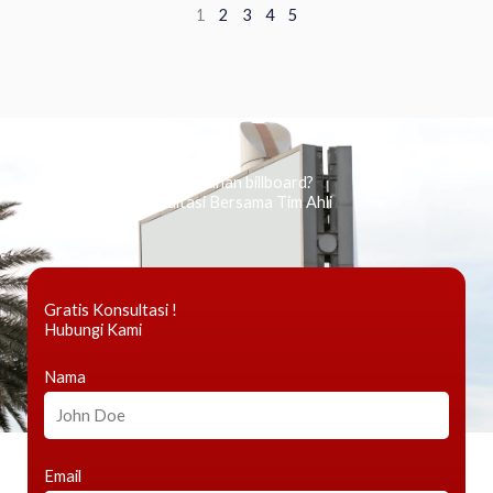
1
2
3
4
5
Ingin tahu tentang periklanan billboard?
Kami Berikan Konsultasi Bersama Tim Ahli
Gratis Konsultasi !
Hubungi Kami
Nama
Email