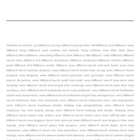
Penelusuran terkait : cari billboard, pasang billboard. pasang iklan, beli billboard, buat billboard, sewa billboard, harga billboard, sewa reklame, beli reklame, harga reklame, sewa iklan, iklan, biaya billboard, lokasi billboard, advertising billboard, cetak billboard, titik billboard, video billboard, billboard murah, iklan billboard, led billboard, perusahaan billboard, pembuatan billboard, reklame billboard, pajak billboard, tarif billboard, vendor billboard, sewa billboard murah aceh kota banda aceh, sewa billboard murah bali kota denpasar, sewa billboard murah banten kota serang, sewa billboard murah bengkulu kota bengkulu, sewa billboard murah gorontalo kota gorontalo, sewa billboard murah jakarta dki jakarta, sewa billboard murah jambi kota jambi, sewa billboard murah jawa barat kota bandung, sewa billboard murah jawa tengah kota semarang, sewa billboard murah jawa timur kota surabaya, sewa billboard murah kalimantan barat kota pontianak, sewa billboard murah kalimantan selatan kota banjarmasin, sewa billboard murah kalimantan tengah kota palangkaraya, sewa billboard murah kalimantan timur kota samarinda, sewa billboard murah kalimantan utara kota tanjungselor, sewa billboard murah kepulauan bangka belitung kota pangkalpinang, sewa billboard murah kepulauan riau kota tanjung pinang, sewa billboard murah lampung kota bandar lampung, sewa billboard murah maluku kota ambon, sewa billboard murah maluku utara kota sofifi ternate, sewa billboard murah nusa tenggara barat kota mataram, sewa billboard murah nusa tenggara timur kota kupang, sewa billboard murah papua kota jayapura, sewa billboard murah papua barat kota manokwari, sewa billboard murah riau kota pekanbaru, sewa billboard murah sulawesi barat kota mamuju, sewa billboard murah sulawesi selatan kota makassar, sewa billboard murah sulawesi tengah kota palu, sewa billboard murah sulawesi tenggara kota kendari, sewa billboard murah sulawesi utara kota manado, sewa billboard murah sumatera barat kota padang, sewa billboard murah sumatera selatan kota palembang, sewa billboard murah sumatera utara kota medan, sewa billboard murah yogyakarta kota yogyakarta, sewa baliho murah aceh kota banda aceh, sewa baliho murah bali kota denpasar, sewa baliho murah banten kota serang, sewa baliho murah bengkulu kota bengkulu, sewa baliho murah gorontalo kota gorontalo, sewa baliho murah jakarta dki jakarta, sewa baliho murah jambi kota jambi, sewa baliho murah jawa barat kota bandung, sewa baliho murah jawa tengah kota semarang, sewa baliho murah jawa timur kota surabaya, sewa baliho murah kalimantan barat kota pontianak, sewa baliho murah kalimantan selatan kota banjarmasin, sewa baliho murah, kalimantan tengah kota palangkaraya, sewa baliho murah kalimantan timur kota samarinda, sewa baliho murah kalimantan utara kota tanjungselor, sewa baliho murah kepulauan bangka belitung kota pangkalpinang, sewa murah baliho kepulauan riau kota tanjung pinang, sewa baliho murah lampung kota bandar lampung, sewa baliho murah maluku kota ambon, sewa baliho murah maluku utara kota sofifi ternate, sewa baliho murah nusa tenggara barat kota mataram, sewa baliho murah nusa tenggara timur kota kupang, sewa baliho murah papua kota jayapura, sewa baliho murah papua barat kota manokwari, sewa baliho murah riau kota pekanbaru, sewa baliho murah sulawesi barat kota mamuju, sewa baliho murah sulawesi selatan kota makassar, sewa baliho murah sulawesi tengah kota palu, sewa baliho murah sulawesi tenggara kota kendari, sewa baliho murah sulawesi utara kota manado, sewa baliho murah sumatera barat kota padang, sewa baliho murah sumatera selatan kota palembang, sewa baliho murah sumatera utara kota medan, sewa baliho murah yogyakarta kota yogyakarta, sewa videotron murah aceh kota banda aceh, sewa videotron murah bali kota denpasar, sewa videotron murah banten kota serang, sewa videotron murah bengkulu kota bengkulu, sewa videotron murah gorontalo kota gorontalo, sewa videotron murah jakarta dki jakarta, sewa videotron murah jambi kota jambi, sewa videotron murah jawa barat kota bandung, sewa videotron murah jawa tengah kota semarang, sewa videotron murah jawa timur kota surabaya, sewa videotron murah kalimantan barat kota pontianak, sewa videotron murah kalimantan selatan kota banjarmasin, sewa videotron murah kalimantan tengah kota palangkaraya, sewa videotron murah kalimantan timur kota samarinda, sewa videotron murah kalimantan utara kota tanjungselor, sewa videotron murah kepulauan bangka belitung kota pangkalpinang, sewa videotron murah kepulauan riau kota tanjung pinang, sewa videotron murah lampung kota bandar lampung, sewa videotron murah maluku kota ambon, sewa videotron murah maluku utara kota sofifi ternate, sewa videotron murah nusa tenggara barat kota mataram, sewa videotron murah nusa tenggara timur kota kupang, sewa videotron murah papua kota jayapura, sewa videotron murah papua barat kota manokwari, sewa videotron murah riau kota pekanbaru, sewa videotron murah sulawesi barat kota mamuju, sewa videotron murah sulawesi selatan kota makassar, sewa videotron murah sulawesi tengah kota palu, sewa videotron murah sulawesi tenggara kota kendari, sewa videotron murah sulawesi utara kota manado, sewa videotron murah sumatera barat kota padang, sewa videotron murah sumatera selatan kota palembang, sewa videotron murah sumatera utara kota medan, sewa videotron murah yogyakarta kota yogyakarta, produksi murah billboard aceh kota banda aceh, produksi billboard murah bali kota denpasar, produksi billboard murah banten kota serang, produksi billboard murah bengkulu kota bengkulu, produksi billboard murah gorontalo kota gorontalo, produksi billboard murah jakarta dki jakarta, produksi billboard murah jambi kota jambi, produksi billboard murah jawa barat kota bandung, produksi billboard murah jawa tengah kota semarang, produksi billboard murah jawa timur kota surabaya, produksi billboard murah kalimantan barat kota pontianak, produksi billboard murah kalimantan selatan kota banjarmasin, produksi billboard murah kalimantan tengah kota palangkaraya, produksi billboard murah kalimantan timur kota samarinda, produksi billboard murah kalimantan utara kota tanjungselor, produksi billboard murah kepulauan bangka belitung kota pangkalpinang, produksi billboard murah kepulauan riau kota tanjung pinang, produksi billboard murah lampung kota bandar lampung, produksi billboard murah maluku kota ambon, produksi billboard maluku utara kota sofifi ternate, produksi billboard murah nusa tenggara barat kota mataram, produksi billboard murah nusa tenggara timur kota kupang, produksi billboard murah papua kota jayapura, produksi billboard murah papua barat kota manokwari, produksi billboard murah riau kota pekanbaru, produksi billboard murah sulawesi barat kota mamuju, produksi billboard murah sulawesi selatan kota makassar, produksi billboard murah sulawesi tengah kota palu, produksi billboard murah sulawesi tenggara kota kendari, produksi billboard murah sulawesi utara kota manado, produksi billboard murah sumatera barat kota padang, produksi billboard murah sumatera selatan kota palembang, produksi billboard murah sumatera utara kota medan, produksi billboard murah yogyakarta kota yogyakarta, produksi baliho murah aceh kota banda aceh, produksi baliho murah bali kota denpasar, produksi baliho murah banten kota serang, produksi baliho murah bengkulu kota bengkulu, produksi baliho murah gorontalo kota gorontalo, produksi baliho murah jakarta dki jakarta, produksi baliho murah jambi kota jambi, produksi baliho murah jawa barat kota bandung, produksi baliho murah jawa tengah kota semarang, produksi baliho murah jawa timur kota surabaya, produksi baliho murah kalimantan barat kota pontianak, produksi baliho murah kalimantan selatan kota banjarmasin, produksi baliho murah kalimantan tengah kota palangkaraya, produksi baliho murah kalimantan timur kota samarinda, produksi baliho murah kalimantan utara kota tanjungselor, produksi baliho murah kepulauan bangka belitung kota pangkalpinang, produksi baliho murah kepulauan riau kota tanjung pinang, produksi baliho murah lampung kota bandar lampung, produksi baliho murah maluku kota ambon, produksi baliho murah maluku utara kota sofifi ternate, produksi baliho murah nusa tenggara barat kota mataram, produksi baliho murah nusa tenggara timur kota kupang, produksi baliho murah papua kota jayapura, produksi baliho murah papua barat kota manokwari, produksi baliho murah riau kota pekanbaru, produksi baliho murah sulawesi barat kota mamuju, produksi baliho murah sulawesi selatan kota makassar, produksi baliho murah sulawesi tengah kota palu, produksi baliho murah sulawesi tenggara kota kendari, produksi baliho murah sulawesi utara kota manado, produksi baliho murah sumatera barat kota padang, produksi baliho murah sumatera selatan kota palembang, produksi baliho murah sumatera utara kota medan, produksi baliho murah yogyakarta kota yogyakarta, produksi videotron murah aceh kota banda aceh, produksi videotron murah bali kota denpasar, produksi videotron murah banten kota serang, produksi videotron murah bengkulu kota bengkulu, produksi videotron murah gorontalo kota gorontalo, produksi videotron murah jakarta dki jakarta, produksi videotron murah jambi kota jambi, produksi videotron murah jawa barat kota bandung, produksi murah videotron jawa tengah kota semarang, produksi videotron murah jawa timur kota surabaya, produksi videotron murah kalimantan barat kota pontianak, produksi videotron murah kalimantan selatan kota banjarmasin, produksi videotron murah, kalimantan tengah kota palangkaraya, produksi videotron murah kalimantan timur kota samarinda, produksi videotron murah kalimantan utara kota tanjungselor, produksi videotron murah kepulauan bangka belitung kota pangkalpinang, produksi videotron murah kepulauan riau kota tanjung pinang, produksi videotron murah lampung kota bandar lampung, produksi videotron murah maluku kota ambon, produksi videotron murah maluku utara