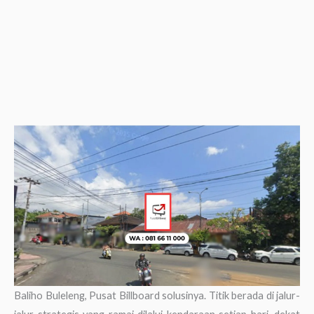
Baliho Buleleng, Pusat Billboard solusinya. Titik berada di jalur-