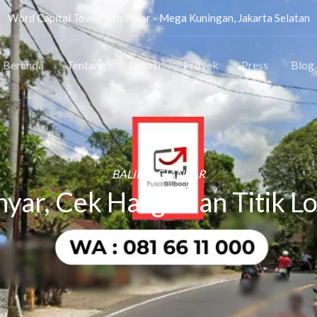
Word Capital Tower, 5th Floor - Mega Kuningan, Jakarta Selatan
Beranda
Tentang
Lokasi
Proyek
Press
Blog
BALIHO GIANYAR
nyar, Cek Harga dan Titik Lo