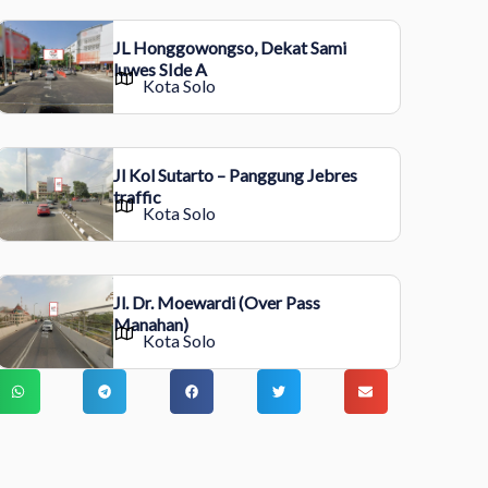
JL Honggowongso, Dekat Sami
luwes SIde A
Kota Solo
Jl Kol Sutarto – Panggung Jebres
traffic
Kota Solo
Jl. Dr. Moewardi (Over Pass
Manahan)
Kota Solo