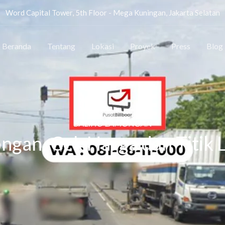
Word Capital Tower, 5th Floor - Mega Kuningan, Jakarta Selatan
Beranda
Tentang
Lokasi
Proyek
Press
Blog
BALIHO LAMONGAN
ngan, Cek Harga dan Titik L