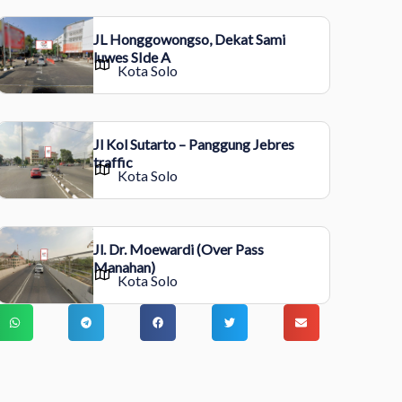
JL Honggowongso, Dekat Sami
luwes SIde A
Kota Solo
Jl Kol Sutarto – Panggung Jebres
traffic
Kota Solo
Jl. Dr. Moewardi (Over Pass
Manahan)
Kota Solo