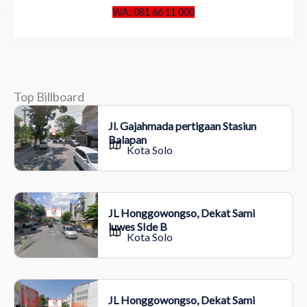
WA: 081 66 11 000
Top Billboard
Jl. Gajahmada pertigaan Stasiun
Balapan
Kota Solo
JL Honggowongso, Dekat Sami
luwes SIde B
Kota Solo
JL Honggowongso, Dekat Sami