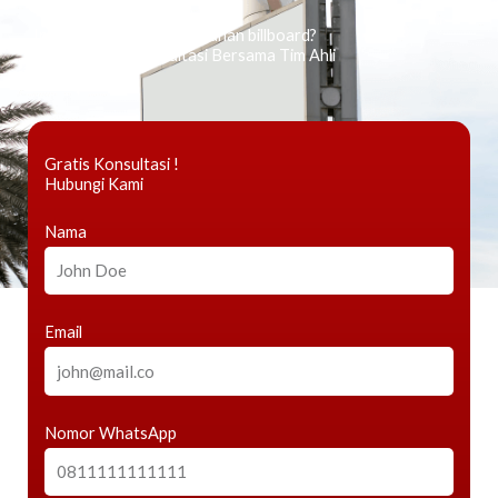
Ingin tahu tentang periklanan billboard?
Kami Berikan Konsultasi Bersama Tim Ahli
Gratis Konsultasi !
Hubungi Kami
Nama
Email
Nomor WhatsApp