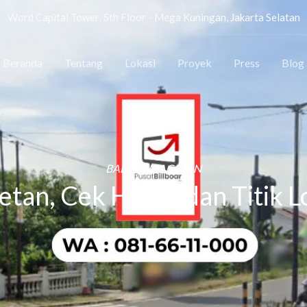
Word Capital Tower, 5th Floor - Mega Kuningan, Jakarta Selatan
Beranda
Tentang
Lokasi
Proyek
Press
Blog
BALIHO MAGETAN
tan, Cek Harga dan Titik L