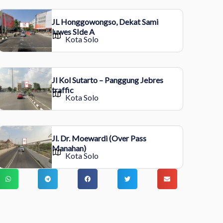
JL Honggowongso, Dekat Sami
luwes SIde A
Kota Solo
Jl Kol Sutarto – Panggung Jebres
traffic
Kota Solo
Jl. Dr. Moewardi (Over Pass
Manahan)
Kota Solo