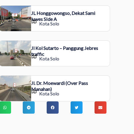
JL Honggowongso, Dekat Sami
luwes SIde A
Kota Solo
Jl Kol Sutarto – Panggung Jebres
traffic
Kota Solo
Jl. Dr. Moewardi (Over Pass
Manahan)
Kota Solo