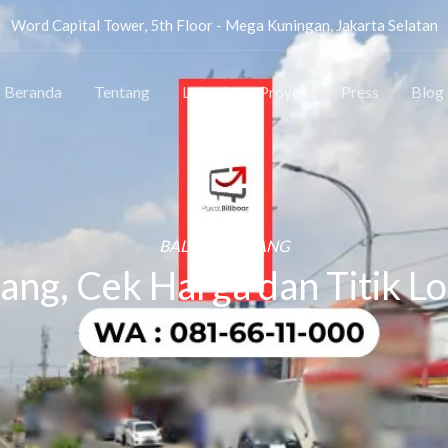
Word Capital Tower, 5th Floor - Mega Kuningan, Jakarta Selatan
Beranda
Tentang
Lokasi
Proyek
Press
Blog
BALIHO MALANG
ang, Cek Harga dan Titik Lo