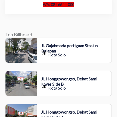
WA: 081 66 11 000
Top Billboard
Jl. Gajahmada pertigaan Stasiun
Balapan
Kota Solo
JL Honggowongso, Dekat Sami
luwes SIde B
Kota Solo
JL Honggowongso, Dekat Sami