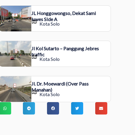
JL Honggowongso, Dekat Sami
luwes SIde A
Kota Solo
Jl Kol Sutarto – Panggung Jebres
traffic
Kota Solo
Jl. Dr. Moewardi (Over Pass
Manahan)
Kota Solo