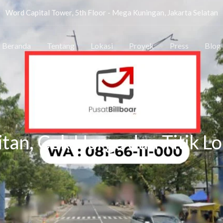
Word Capital Tower, 5th Floor - Mega Kuningan, Jakarta Selatan
Beranda
Tentang
Lokasi
Proyek
Press
Blog
BALIHO PACITAN
itan, Cek Harga dan Titik Lo