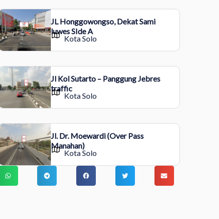
JL Honggowongso, Dekat Sami
luwes SIde A
Kota Solo
Jl Kol Sutarto – Panggung Jebres
traffic
Kota Solo
Jl. Dr. Moewardi (Over Pass
Manahan)
Kota Solo