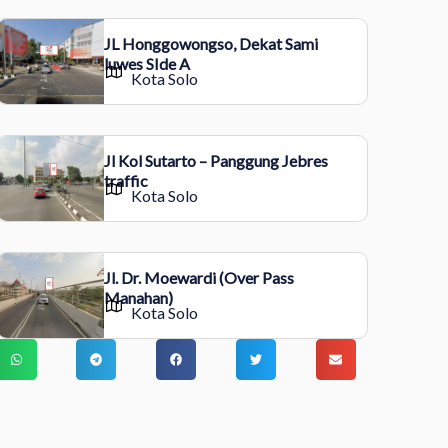
JL Honggowongso, Dekat Sami
luwes SIde A
Kota Solo
Jl Kol Sutarto – Panggung Jebres
traffic
Kota Solo
Jl. Dr. Moewardi (Over Pass
Manahan)
Kota Solo