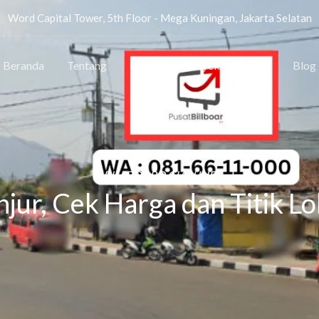
Word Capital Tower, 5th Floor - Mega Kuningan, Jakarta Selatan
Beranda
Tentang
Lokasi
Proyek
Press
Blog
BILLBOARD CIANJUR
njur, Cek Harga dan Titik Lo