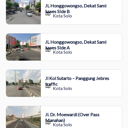
JL Honggowongso, Dekat Sami
luwes SIde B
Kota Solo
JL Honggowongso, Dekat Sami
luwes SIde A
Kota Solo
Jl Kol Sutarto – Panggung Jebres
traffic
Kota Solo
Jl. Dr. Moewardi (Over Pass
Manahan)
Kota Solo