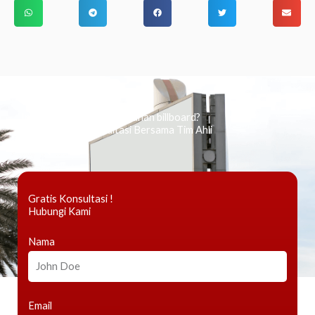
Ingin tahu tentang periklanan billboard?
Kami Berikan Konsultasi Bersama Tim Ahli
Gratis Konsultasi !
Hubungi Kami
Nama
Email