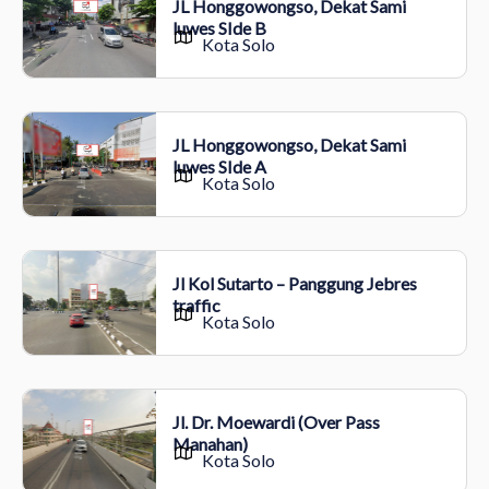
JL Honggowongso, Dekat Sami
luwes SIde B
Kota Solo
JL Honggowongso, Dekat Sami
luwes SIde A
Kota Solo
Jl Kol Sutarto – Panggung Jebres
traffic
Kota Solo
Jl. Dr. Moewardi (Over Pass
Manahan)
Kota Solo