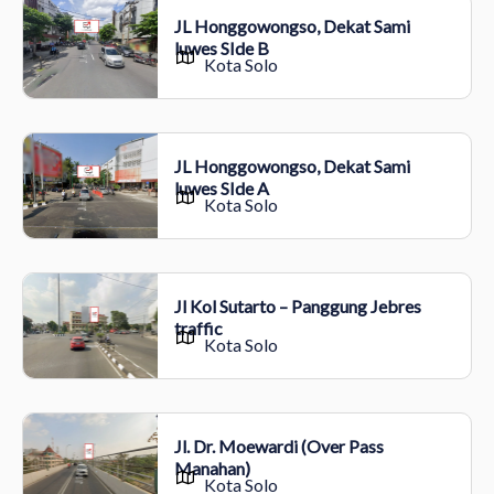
JL Honggowongso, Dekat Sami
luwes SIde B
Kota Solo
JL Honggowongso, Dekat Sami
luwes SIde A
Kota Solo
Jl Kol Sutarto – Panggung Jebres
traffic
Kota Solo
Jl. Dr. Moewardi (Over Pass
Manahan)
Kota Solo