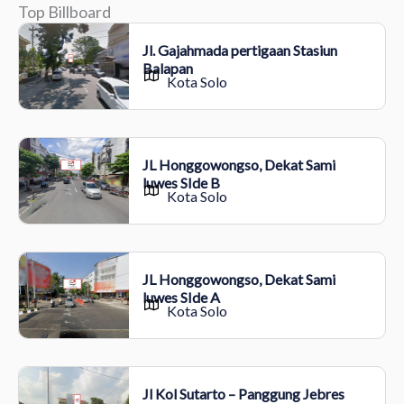
Top Billboard
Jl. Gajahmada pertigaan Stasiun
Balapan
Kota Solo
JL Honggowongso, Dekat Sami
luwes SIde B
Kota Solo
JL Honggowongso, Dekat Sami
luwes SIde A
Kota Solo
Jl Kol Sutarto – Panggung Jebres