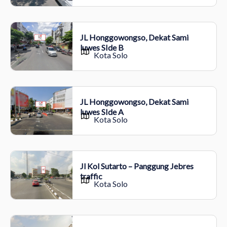
JL Honggowongso, Dekat Sami
luwes SIde B
Kota Solo
JL Honggowongso, Dekat Sami
luwes SIde A
Kota Solo
Jl Kol Sutarto – Panggung Jebres
traffic
Kota Solo