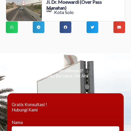
Jl. Dr. Moewardi (Over Pass
Manahan)
Kota Solo
Ingin tahu tentang periklanan billboard?
Kami Berikan Konsultasi Bersama Tim Ahli
Gratis Konsultasi !
Hubungi Kami
Nama