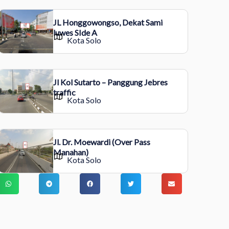
JL Honggowongso, Dekat Sami
luwes SIde A
Kota Solo
Jl Kol Sutarto – Panggung Jebres
traffic
Kota Solo
Jl. Dr. Moewardi (Over Pass
Manahan)
Kota Solo