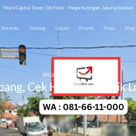
Word Capital Tower, 5th Floor - Mega Kuningan, Jakarta Selatan
Beranda
Tentang
Lokasi
Proyek
Press
Blog
BILLBOARD SAMPANG
ang, Cek Harga dan Titik L