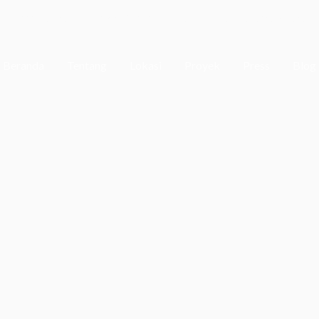
Word Capital Tower, 5th Floor - Mega Kuningan, Jakarta Selatan
Beranda
Tentang
Lokasi
Proyek
Press
Blog