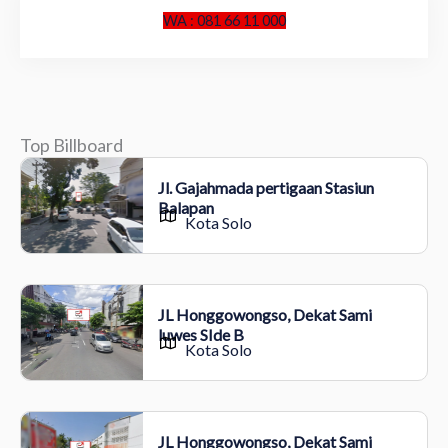
WA : 081 66 11 000
Top Billboard
Jl. Gajahmada pertigaan Stasiun
Balapan
Kota Solo
JL Honggowongso, Dekat Sami
luwes SIde B
Kota Solo
JL Honggowongso, Dekat Sami