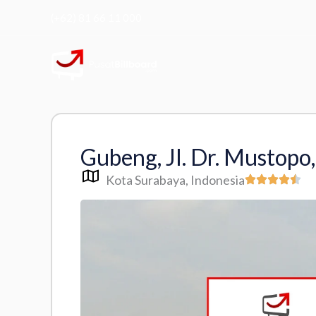
Skip
(+62) 81 66 11 000
to
content
Gubeng, Jl. Dr. Mustopo
Kota Surabaya
, Indonesia