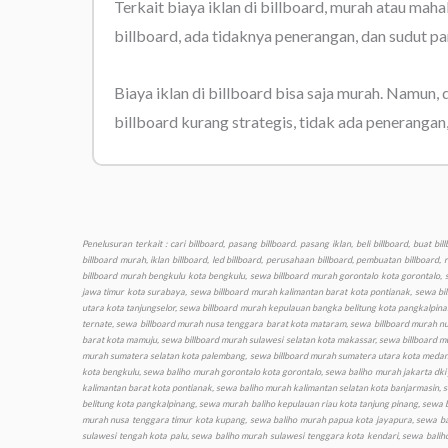
Terkait biaya iklan di billboard, murah atau maha
billboard, ada tidaknya penerangan, dan sudut pa
Biaya iklan di billboard bisa saja murah. Namun, 
billboard kurang strategis, tidak ada penerangan
Penelusuran terkait : cari billboard, pasang billboard. pasang iklan, beli billboard, buat billboard, sewa billboard, harga billboard, sewa reklame, beli reklame, harga reklame, sewa iklan, iklan, biaya billboard, lokasi billboard, advertising billboard, cetak billboard, titik billboard, video billboard, billboard murah, iklan billboard, led billboard, perusahaan billboard, pembuatan billboard, reklame billboard, pajak billboard, tarif billboard, vendor billboard, sewa billboard murah aceh kota banda aceh, sewa billboard murah bali kota denpasar, sewa billboard murah banten kota serang, sewa billboard murah bengkulu kota bengkulu, sewa billboard murah gorontalo kota gorontalo, sewa billboard murah jakarta dki jakarta, sewa billboard murah jambi kota jambi, sewa billboard murah jawa barat kota bandung, sewa billboard murah jawa tengah kota semarang, sewa billboard murah jawa timur kota surabaya, sewa billboard murah kalimantan barat kota pontianak, sewa billboard murah kalimantan selatan kota banjarmasin, sewa billboard murah kalimantan tengah kota palangkaraya, sewa billboard murah kalimantan timur kota samarinda, sewa billboard murah kalimantan utara kota tanjungselor, sewa billboard murah kepulauan bangka belitung kota pangkalpinang, sewa billboard murah kepulauan riau kota tanjung pinang, sewa billboard murah lampung kota bandar lampung, sewa billboard murah maluku kota ambon, sewa billboard murah maluku utara kota sofifi ternate, sewa billboard murah nusa tenggara barat kota mataram, sewa billboard murah nusa tenggara timur kota kupang, sewa billboard murah papua kota jayapura, sewa billboard murah papua barat kota manokwari, sewa billboard murah riau kota pekanbaru, sewa billboard murah sulawesi barat kota mamuju, sewa billboard murah sulawesi selatan kota makassar, sewa billboard murah sulawesi tengah kota palu, sewa billboard murah sulawesi tenggara kota kendari, sewa billboard murah sulawesi utara kota manado, sewa billboard murah sumatera barat kota padang, sewa billboard murah sumatera selatan kota palembang, sewa billboard murah sumatera utara kota medan, sewa billboard murah yogyakarta kota yogyakarta, sewa baliho murah aceh kota banda aceh, sewa baliho murah bali kota denpasar, sewa baliho murah banten kota serang, sewa baliho murah bengkulu kota bengkulu, sewa baliho murah gorontalo kota gorontalo, sewa baliho murah jakarta dki jakarta, sewa baliho murah jambi kota jambi, sewa baliho murah jawa barat kota bandung, sewa baliho murah jawa tengah kota semarang, sewa baliho murah jawa timur kota surabaya, sewa baliho murah kalimantan barat kota pontianak, sewa baliho murah kalimantan selatan kota banjarmasin, sewa baliho murah, kalimantan tengah kota palangkaraya, sewa baliho murah kalimantan timur kota samarinda, sewa baliho murah kalimantan utara kota tanjungselor, sewa baliho murah kepulauan bangka belitung kota pangkalpinang, sewa murah baliho kepulauan riau kota tanjung pinang, sewa baliho murah lampung kota bandar lampung, sewa baliho murah maluku kota ambon, sewa baliho murah maluku utara kota sofifi ternate, sewa baliho murah 