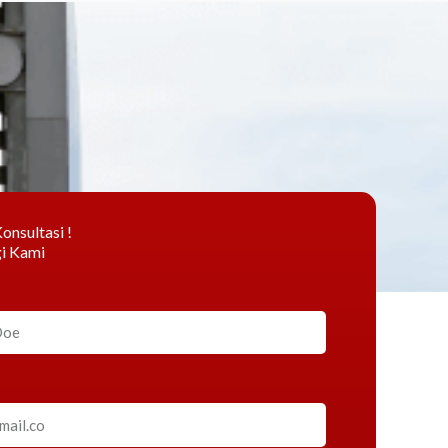
onsultasi !
i Kami