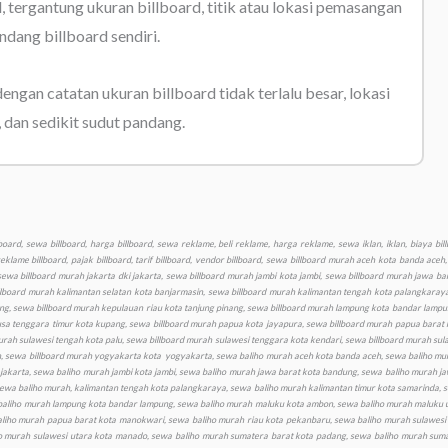
l, tergantung ukuran billboard, titik atau lokasi pemasangan
ndang billboard sendiri.
dengan catatan ukuran billboard tidak terlalu besar, lokasi
, dan sedikit sudut pandang.
nusa tenggara barat kota mataram, sewa baliho murah nusa tenggara timur kota kupang, sewa baliho murah papua kota jayapura, sewa baliho murah papua barat kota manokwari, sewa baliho murah riau kota pekanbaru, sewa baliho murah sulawesi barat kota mamuju, sewa baliho murah sulawesi selatan kota makassar, sewa baliho murah sulawesi tengah kota palu, sewa baliho murah sulawesi tenggara kota kendari, sewa baliho murah sulawesi utara kota manado, sewa baliho murah sumatera barat kota padang, sewa baliho murah sumatera selatan kota palembang, sewa baliho murah sumatera utara kota medan, sewa baliho murah yogyakarta kota yogyakarta, sewa videotron murah aceh kota banda aceh, sewa videotron murah bali kota denpasar, sewa videotron murah banten kota serang, sewa videotron murah bengkulu kota bengkulu, sewa videotron murah gorontalo kota gorontalo, sewa videotron murah jakarta dki jakarta, sewa videotron murah jambi kota jambi, sewa videotron murah jawa barat kota bandung, sewa videotron murah jawa tengah kota semarang, sewa videotron murah jawa timur kota surabaya, sewa videotron murah kalimantan barat kota pontianak, sewa videotron murah kalimantan selatan kota banjarmasin, sewa videotron murah kalimantan tengah kota palangkaraya, sewa videotron murah kalimantan timur kota samarinda, sewa videotron murah kalimantan utara kota tanjungselor, sewa videotron murah kepulauan bangka belitung kota pangkalpinang, sewa videotron murah kepulauan riau kota tanjung pinang, sewa videotron murah lampung kota bandar lampung, sewa videotron murah maluku kota ambon, sewa videotron murah maluku utara kota sofifi ternate, sewa videotron murah nusa tenggara barat kota mataram, sewa videotron murah nusa tenggara timur kota kupang, sewa videotron murah papua kota jayapura, sewa videotron murah papua barat kota manokwari, sewa videotron murah riau kota pekanbaru, sewa videotron murah sulawesi barat kota mamuju, sewa videotron murah sulawesi selatan kota makassar, sewa videotron murah sulawesi tengah kota palu, sewa videotron murah sulawesi tenggara kota kendari, sewa videotron murah sulawesi utara kota manado, sewa videotron murah sumatera barat kota padang, sewa videotron murah sumatera selatan kota palembang, sewa videotron murah sumatera utara kota medan, sewa videotron murah yogyakarta kota yogyakarta, produksi murah billboard aceh kota banda aceh, produksi billboard murah bali kota denpasar, produksi billboard murah banten kota serang, produksi billboard murah bengkulu kota bengkulu, produksi billboard murah gorontalo kota gorontalo, produksi billboard murah jakarta dki jakarta, produksi billboard murah jambi kota jambi, produksi billboard murah jawa barat kota bandung, produksi billboard murah jawa tengah kota semarang, produksi billboard murah jawa timur kota surabaya, produksi billboard murah kalimantan barat kota pontianak, produksi billboard murah kalimantan selatan kota banjarmasin, produksi billboard murah kalimantan tengah kota palangkaraya, produksi billboard murah kalimantan timur kota samarinda, produksi billboard murah kalimantan utara kota tanjungselor, produksi billboard murah kepulauan bangka belitung kota pangkalpinang, produksi billboard murah kepulauan riau kota tanjung pinang, produksi billboard murah lampung kota bandar lampung, produksi billboard murah maluku kota ambon, produksi billboard maluku utara kota sofifi ternate, produksi billboard murah nusa tenggara barat kota mataram, produksi billboard murah nusa tenggara timur kota kupang, produksi billboard murah papua kota jayapura, produksi billboard murah papua barat kota manokwari, produksi billboard murah riau kota pekanbaru, produksi billboard murah sulawesi barat kota mamuju, produksi billboard murah sulawesi selatan kota makassar, produksi billboard murah sulawesi tengah k