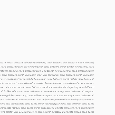
ota palu, produksi billboard murah sulawesi tenggara kota kendari, produksi billboard murah sulawesi utara kota manado, produksi billboard murah sumatera barat kota padang, produksi billboard murah sumatera selatan kota palembang, produksi billboard murah sumatera utara kota medan, produksi billboard murah yogyakarta kota yogyakarta, produksi baliho murah aceh kota banda aceh, produksi baliho murah bali kota denpasar, produksi baliho murah banten kota serang, produksi baliho murah bengkulu kota bengkulu, produksi baliho murah gorontalo kota gorontalo, produksi baliho murah jakarta dki jakarta, produksi baliho murah jambi kota jambi, produksi baliho murah jawa barat kota bandung, produksi baliho murah jawa tengah kota semarang, produksi baliho murah jawa timur kota surabaya, produksi baliho murah kalimantan barat kota pontianak, produksi baliho murah kalimantan selatan kota banjarmasin, produksi baliho murah kalimantan tengah kota palangkaraya, produksi baliho murah kalimantan timur kota samarinda, produksi baliho murah kalimantan utara kota tanjungselor, produksi baliho murah kepulauan bangka belitung kota pangkalpinang, produksi baliho murah kepulauan riau kota tanjung pinang, produksi baliho murah lampung kota bandar lampung, produksi baliho murah maluku kota ambon, produksi baliho murah maluku utara kota sofifi ternate, produksi baliho murah nusa tenggara barat kota mataram, produksi baliho murah nusa tenggara timur kota kupang, produksi baliho murah papua kota jayapura, produksi baliho murah papua barat kota manokwari, produksi baliho murah riau kota pekanbaru, produksi baliho murah sulawesi barat kota mamuju, produksi baliho murah sulawesi selatan kota makassar, produksi baliho murah sulawesi tengah kota palu, produksi baliho murah sulawesi tenggara kota kendari, produksi baliho murah sulawesi utara kota manado, produksi baliho murah sumatera barat kota padang, produksi baliho murah sumatera selatan kota palembang, produksi baliho murah sumatera utara kota medan, produksi baliho murah yogyakarta kota yogyakarta, produksi videotron murah aceh kota banda aceh, produksi videotron murah bali kota denpasar, produksi videotron murah banten kota serang, produksi videotron murah bengkulu kota bengkulu, produksi videotron murah gorontalo kota gorontalo, produksi videotron murah jakarta dki jakarta, produksi videotron murah jambi kota jambi, produksi videotron murah jawa barat kota bandung, produksi murah videotron jawa tengah kota semarang, produksi videotron murah jawa timur kota surabaya, produksi videotron murah kalimantan barat kota pontianak, produksi videotron murah kalimantan selatan kota banjarmasin, produksi videotron murah, kalimantan tengah kota palangkaraya, produksi videotron murah kalimantan timur kota samarinda, produksi videotron murah kalimantan utara kota tanjungselor, produksi videotron murah kepulauan bangka belitung kota pangkalpinang, produksi videotron murah kepulauan riau kota tanjung pinang, produksi videotron murah lampung kota bandar lampung, produksi videotron murah maluku kota ambon, produksi videotron murah maluku utara