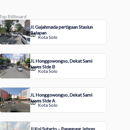
Top Billboard
Jl. Gajahmada pertigaan Stasiun
Balapan
Kota Solo
JL Honggowongso, Dekat Sami
luwes SIde B
Kota Solo
JL Honggowongso, Dekat Sami
luwes SIde A
Kota Solo
Jl Kol Sutarto – Panggung Jebres