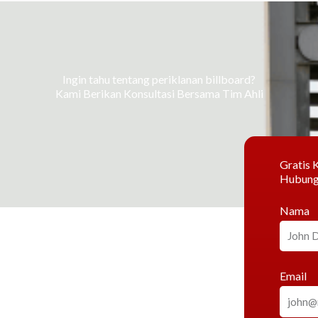
Ingin tahu tentang periklanan billboard?
Kami Berikan Konsultasi Bersama Tim Ahli
Gratis K
Hubung
Nama
Email