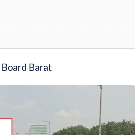
Word Capital Tower, 5th Floor - Mega Kuningan, Jakarta Selatan
Beranda
Tentang
Lokasi
Proyek
Press
Blog
, Board Barat