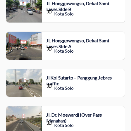
JL Honggowongso, Dekat Sami
luwes SIde B
Kota Solo
JL Honggowongso, Dekat Sami
luwes SIde A
Kota Solo
Jl Kol Sutarto – Panggung Jebres
traffic
Kota Solo
Jl. Dr. Moewardi (Over Pass
Manahan)
Kota Solo