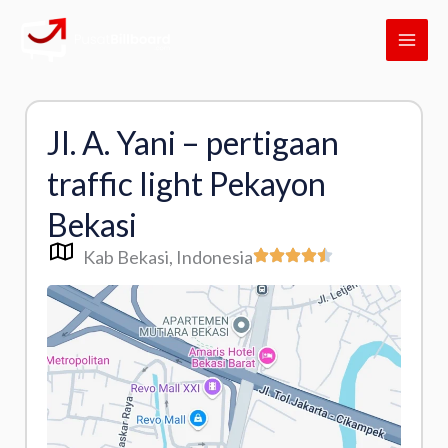
Skip
MAI
to
ME
content
Jl. A. Yani – pertigaan
traffic light Pekayon
Bekasi
Kab Bekasi
, Indonesia