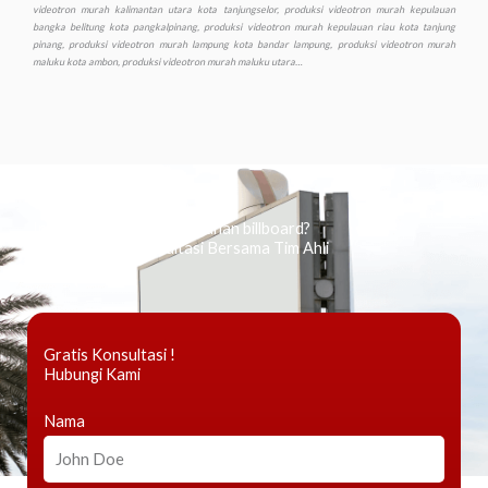
Ingin tahu tentang periklanan billboard?
Kami Berikan Konsultasi Bersama Tim Ahli
Gratis Konsultasi !
Hubungi Kami
Nama