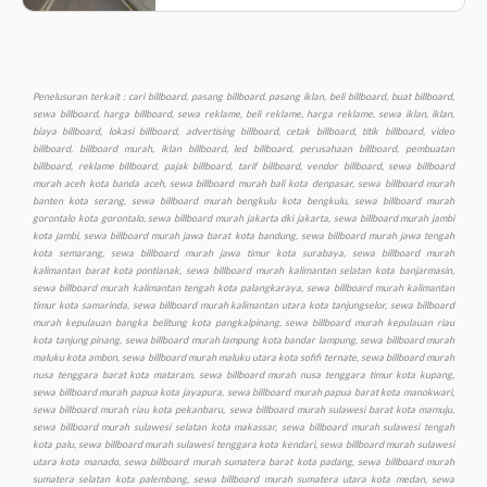
Penelusuran terkait : cari billboard, pasang billboard. pasang iklan, beli billboard, buat billboard, sewa billboard, harga billboard, sewa reklame, beli reklame, harga reklame, sewa iklan, iklan, biaya billboard, lokasi billboard, advertising billboard, cetak billboard, titik billboard, video billboard, billboard murah, iklan billboard, led billboard, perusahaan billboard, pembuatan billboard, reklame billboard, pajak billboard, tarif billboard, vendor billboard, sewa billboard murah aceh kota banda aceh, sewa billboard murah bali kota denpasar, sewa billboard murah banten kota serang, sewa billboard murah bengkulu kota bengkulu, sewa billboard murah gorontalo kota gorontalo, sewa billboard murah jakarta dki jakarta, sewa billboard murah jambi kota jambi, sewa billboard murah jawa barat kota bandung, sewa billboard murah jawa tengah kota semarang, sewa billboard murah jawa timur kota surabaya, sewa billboard murah kalimantan barat kota pontianak, sewa billboard murah kalimantan selatan kota banjarmasin, sewa billboard murah kalimantan tengah kota palangkaraya, sewa billboard murah kalimantan timur kota samarinda, sewa billboard murah kalimantan utara kota tanjungselor, sewa billboard murah kepulauan bangka belitung kota pangkalpinang, sewa billboard murah kepulauan riau kota tanjung pinang, sewa billboard murah lampung kota bandar lampung, sewa billboard murah maluku kota ambon, sewa billboard murah maluku utara kota sofifi ternate, sewa billboard murah nusa tenggara barat kota mataram, sewa billboard murah nusa tenggara timur kota kupang, sewa billboard murah papua kota jayapura, sewa billboard murah papua barat kota manokwari, sewa billboard murah riau kota pekanbaru, sewa billboard murah sulawesi barat kota mamuju, sewa billboard murah sulawesi selatan kota makassar, sewa billboard murah sulawesi tengah kota palu, sewa billboard murah sulawesi tenggara kota kendari, sewa billboard murah sulawesi utara kota manado, sewa billboard murah sumatera barat kota padang, sewa billboard murah sumatera selatan kota palembang, sewa billboard murah sumatera utara kota medan, sewa billboard murah yogyakarta kota yogyakarta, sewa baliho murah aceh kota banda aceh, sewa baliho murah bali kota denpasar, sewa baliho murah banten kota serang, sewa baliho murah bengkulu kota bengkulu, sewa baliho murah gorontalo kota gorontalo, sewa baliho murah jakarta dki jakarta, sewa baliho murah jambi kota jambi, sewa baliho murah jawa barat kota bandung, sewa baliho murah jawa tengah kota semarang, sewa baliho murah jawa timur kota surabaya, sewa baliho murah kalimantan barat kota pontianak, sewa baliho murah kalimantan selatan kota banjarmasin, sewa baliho murah, kalimantan tengah kota palangkaraya, sewa baliho murah kalimantan timur kota samarinda, sewa baliho murah kalimantan utara kota tanjungselor, sewa baliho murah kepulauan bangka belitung kota pangkalpinang, sewa murah baliho kepulauan riau kota tanjung pinang, sewa baliho murah lampung kota bandar lampung, sewa baliho murah maluku kota ambon, sewa baliho murah maluku utara kota sofifi ternate, sewa baliho murah nusa tenggara barat kota mataram, sewa baliho murah nusa tenggara timur kota kupang, sewa baliho murah papua kota jayapura, sewa baliho murah papua barat kota manokwari, sewa baliho murah riau kota pekanbaru, sewa baliho murah sulawesi barat kota mamuju, sewa baliho murah sulawesi selatan kota makassar, sewa baliho murah sulawesi tengah kota palu, sewa baliho murah sulawesi tenggara kota kendari, sewa baliho murah sulawesi utara kota manado, sewa baliho murah sumatera barat kota padang, sewa baliho murah sumatera selatan kota palembang, sewa baliho murah sumatera utara kota medan, sewa baliho murah yogyakarta kota yogyakarta, sewa videotron murah aceh kota banda aceh, sewa videotron murah bali kota denpasar, sewa videotron murah banten kota serang, sewa videotron murah bengkulu kota bengkulu, sewa videotron murah gorontalo kota gorontalo, sewa videotron murah jakarta dki jakarta, sewa videotron murah jambi kota jambi, sewa videotron murah jawa barat kota bandung, sewa videotron murah jawa tengah kota semarang, sewa videotron murah jawa timur kota surabaya, sewa videotron murah kalimantan barat kota pontianak, sewa videotron murah kalimantan selatan kota banjarmasin, sewa videotron murah kalimantan tengah kota palangkaraya, sewa videotron murah kalimantan timur kota samarinda, sewa videotron murah kalimantan utara kota tanjungselor, sewa videotron murah kepulauan bangka belitung kota pangkalpinang, sewa videotron murah kepulauan riau kota tanjung pinang, sewa videotron murah lampung kota bandar lampung, sewa videotron murah maluku kota ambon, sewa videotron murah maluku utara kota sofifi ternate, sewa videotron murah nusa tenggara barat kota mataram, sewa videotron murah nusa tenggara timur kota kupang, sewa videotron murah papua kota jayapura, sewa videotron murah papua barat kota manokwari, sewa videotron murah riau kota pekanbaru, sewa videotron murah sulawesi barat kota mamuju, sewa videotron murah sulawesi selatan kota makassar, sewa videotron murah sulawesi tengah kota palu, sewa videotron murah sulawesi tenggara kota kendari, sewa videotron murah sulawesi utara kota manado, sewa videotron murah sumatera barat kota padang, sewa videotron murah sumatera selatan kota palembang, sewa videotron murah sumatera utara kota medan, sewa videotron murah yogyakarta kota yogyakarta, produksi murah billboard aceh kota banda aceh, produksi billboard murah bali kota denpasar, produksi billboard murah banten kota serang, produksi billboard murah bengkulu kota bengkulu, produksi billboard murah gorontalo kota gorontalo, produksi billboard murah jakarta dki jakarta, produksi billboard murah jambi kota jambi, produksi billboard murah jawa barat kota bandung, produksi billboard murah jawa tengah kota semarang, produksi billboard murah jawa timur kota surabaya, produksi billboard murah kalimantan barat kota pontianak, produksi billboard murah kalimantan selatan kota banjarmasin, produksi billboard murah kalimantan tengah kota palangkaraya, produksi billboard murah kalimantan timur kota samarinda, produksi billboard murah kalimantan utara kota tanjungselor, produksi billboard murah kepulauan bangka belitung kota pangkalpinang, produksi billboard murah kepulauan riau kota tanjung pinang, produksi billboard murah lampung kota bandar lampung, produksi billboard murah maluku kota ambon, produksi billboard maluku utara kota sofifi ternate, produksi billboard murah nusa tenggara barat kota mataram, produksi billboard murah nusa tenggara timur kota kupang, produksi billboard murah papua kota jayapura, produksi billboard murah papua barat kota manokwari, produksi billboard murah riau kota pekanbaru, produksi billboard murah sulawesi barat kota mamuju, produksi billboard murah sulawesi selatan kota makassar, produksi billboard murah sulawesi tengah kota palu, produksi billboard murah sulawesi tenggara kota kendari, produksi billboard murah sulawesi utara kota manado, produksi billboard murah sumatera barat kota padang, produksi billboard murah sumatera selatan kota palembang, produksi billboard murah sumatera utara kota medan, produksi billboard murah yogyakarta kota yogyakarta, produksi baliho murah aceh kota banda aceh, produksi baliho murah bali kota denpasar, produksi baliho murah banten kota serang, produksi baliho murah bengkulu kota bengkulu, produksi baliho murah gorontalo kota gorontalo, produksi baliho murah jakarta dki jakarta, produksi baliho murah jambi kota jambi, produksi baliho murah jawa barat kota bandung, produksi baliho murah jawa tengah kota semarang, produksi baliho murah jawa timur kota surabaya, produksi baliho murah kalimantan barat kota pontianak, produksi baliho murah kalimantan selatan kota banjarmasin, produksi baliho murah kalimantan tengah kota palangkaraya, produksi baliho murah kalimantan timur kota samarinda, produksi baliho murah kalimantan utara kota tanjungselor, produksi baliho murah kepulauan bangka belitung kota pangkalpinang, produksi baliho murah kepulauan riau kota tanjung pinang, produksi baliho murah lampung kota bandar lampung, produksi baliho murah maluku kota ambon, produksi baliho murah maluku utara kota sofifi ternate, produksi baliho murah nusa tenggara barat kota mataram, produksi baliho murah nusa tenggara timur kota kupang, produksi baliho murah papua kota jayapura, produksi baliho murah papua barat kota manokwari, produksi baliho murah riau kota pekanbaru, produksi baliho murah sulawesi barat kota mamuju, produksi baliho murah sulawesi selatan kota makassar, produksi baliho murah sulawesi tengah kota palu, produksi baliho murah sulawesi tenggara kota kendari, produksi baliho murah sulawesi utara kota manado, produksi baliho murah sumatera barat kota padang, produksi baliho murah sumatera selatan kota palembang, produksi baliho murah sumatera utara kota medan, produksi baliho murah yogyakarta kota yogyakarta, produksi videotron murah aceh kota banda aceh, produksi videotron murah bali kota denpasar, produksi videotron murah banten kota serang, produksi videotron murah bengkulu kota bengkulu, produksi videotron murah gorontalo kota gorontalo, produksi videotron murah jakarta dki jakarta, produksi videotron murah jambi kota jambi, produksi videotron murah jawa barat kota bandung, produksi murah videotron jawa tengah kota semarang, produksi videotron murah jawa timur kota surabaya, produksi videotron murah kalimantan barat kota pontianak, produksi videotron murah kalimantan selatan kota banjarmasin, produksi videotron murah, kalimantan tengah kota palangkaraya, produksi videotron murah kalimantan timur kota samarinda, produksi videotron murah kalimantan utara kota tanjungselor, produksi videotron murah kepulauan bangka belitung kota pangkalpinang, produksi videotron murah kepulauan riau kota tanjung pinang, produksi videotron murah lampung kota bandar lampung, produksi videotron murah maluku kota ambon, produksi videotron murah maluku utara