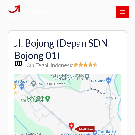
Skip
MAI
to
ME
content
Jl. Bojong (Depan SDN
Bojong 01)
Kab Tegal
, Indonesia