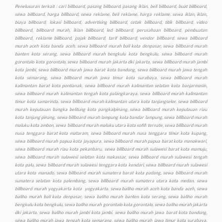
Penelusuran terkait : cari billboard, pasang billboard. pasang iklan, beli billboard, buat billboard, sewa billboard, harga billboard, sewa reklame, beli reklame, harga reklame, sewa iklan, iklan, biaya billboard, lokasi billboard, advertising billboard, cetak billboard, titik billboard, video billboard, billboard murah, iklan billboard, led billboard, perusahaan billboard, pembuatan billboard, reklame billboard, pajak billboard, tarif billboard, vendor billboard, sewa billboard murah aceh kota banda aceh, sewa billboard murah bali kota denpasar, sewa billboard murah banten kota serang, sewa billboard murah bengkulu kota bengkulu, sewa billboard murah gorontalo kota gorontalo, sewa billboard murah jakarta dki jakarta, sewa billboard murah jambi kota jambi, sewa billboard murah jawa barat kota bandung, sewa billboard murah jawa tengah kota semarang, sewa billboard murah jawa timur kota surabaya, sewa billboard murah kalimantan barat kota pontianak, sewa billboard murah kalimantan selatan kota banjarmasin, sewa billboard murah kalimantan tengah kota palangkaraya, sewa billboard murah kalimantan timur kota samarinda, sewa billboard murah kalimantan utara kota tanjungselor, sewa billboard murah kepulauan bangka belitung kota pangkalpinang, sewa billboard murah kepulauan riau kota tanjung pinang, sewa billboard murah lampung kota bandar lampung, sewa billboard murah maluku kota ambon, sewa billboard murah maluku utara kota sofifi ternate, sewa billboard murah nusa tenggara barat kota mataram, sewa billboard murah nusa tenggara timur kota kupang, sewa billboard murah papua kota jayapura, sewa billboard murah papua barat kota manokwari, sewa billboard murah riau kota pekanbaru, sewa billboard murah sulawesi barat kota mamuju, sewa billboard murah sulawesi selatan kota makassar, sewa billboard murah sulawesi tengah kota palu, sewa billboard murah sulawesi tenggara kota kendari, sewa billboard murah sulawesi utara kota manado, sewa billboard murah sumatera barat kota padang, sewa billboard murah sumatera selatan kota palembang, sewa billboard murah sumatera utara kota medan, sewa billboard murah yogyakarta kota yogyakarta, sewa baliho murah aceh kota banda aceh, sewa baliho murah bali kota denpasar, sewa baliho murah banten kota serang, sewa baliho murah bengkulu kota bengkulu, sewa baliho murah gorontalo kota gorontalo, sewa baliho murah jakarta dki jakarta, sewa baliho murah jambi kota jambi, sewa baliho murah jawa barat kota bandung, sewa baliho murah jawa tengah kota semarang, sewa baliho murah jawa timur kota surabaya, sewa baliho murah kalimantan barat kota pontianak, sewa baliho murah kalimantan selatan kota banjarmasin, sewa baliho murah, kalimantan tengah kota palangkaraya, sewa baliho murah kalimantan timur kota samarinda, sewa baliho murah kalimantan utara kota tanjungselor, sewa baliho murah kepulauan bangka belitung kota pangkalpinang, sewa murah baliho kepulauan riau kota tanjung pinang, sewa baliho murah lampung kota bandar lampung, sewa baliho murah maluku kota ambon, sewa baliho murah maluku utara kota sofifi ternate, sewa baliho murah nusa tenggara barat kota mataram, sewa baliho murah nusa tenggara timur kota kupang, sewa baliho murah papua kota jayapura, sewa baliho murah papua barat kota manokwari, sewa baliho murah riau kota pekanbaru, sewa baliho murah sulawesi barat kota mamuju, sewa baliho murah sulawesi selatan kota makassar, sewa baliho murah sulawesi tengah kota palu, sewa baliho murah sulawesi tenggara kota kendari, sewa baliho murah sulawesi utara kota manado, sewa baliho murah sumatera barat kota padang, sewa baliho murah sumatera selatan kota palembang, sewa baliho murah sumatera utara kota medan, sewa baliho murah yogyakarta kota yogyakarta, sewa videotron murah aceh kota banda aceh, sewa videotron murah bali kota denpasar, sewa videotron murah banten kota serang, sewa videotron murah bengkulu kota bengkulu, sewa videotron murah gorontalo kota gorontalo, sewa videotron murah jakarta dki jakarta, sewa videotron murah jambi kota jambi, sewa videotron murah jawa barat kota bandung, sewa videotron murah jawa tengah kota semarang, sewa videotron murah jawa timur kota surabaya, sewa videotron murah kalimantan barat kota pontianak, sewa videotron murah kalimantan selatan kota banjarmasin, sewa videotron murah kalimantan tengah kota palangkaraya, sewa videotron murah kalimantan timur kota samarinda, sewa videotron murah kalimantan utara kota tanjungselor, sewa videotron murah kepulauan bangka belitung kota pangkalpinang, sewa videotron murah kepulauan riau kota tanjung pinang, sewa videotron murah lampung kota bandar lampung, sewa videotron murah maluku kota ambon, sewa videotron murah maluku utara kota sofifi ternate, sewa videotron murah nusa tenggara barat kota mataram, sewa videotron murah nusa tenggara timur kota kupang, sewa videotron murah papua kota jayapura, sewa videotron murah papua barat kota manokwari, sewa videotron murah riau kota pekanbaru, sewa videotron murah sulawesi barat kota mamuju, sewa videotron murah sulawesi selatan kota makassar, sewa videotron murah sulawesi tengah kota palu, sewa videotron murah sulawesi tenggara kota kendari, sewa videotron murah sulawesi utara kota manado, sewa videotron murah sumatera barat kota padang, sewa videotron murah sumatera selatan kota palembang, sewa videotron murah sumatera utara kota medan, sewa videotron murah yogyakarta kota yogyakarta, produksi murah billboard aceh kota banda aceh, produksi billboard murah bali kota denpasar, produksi billboard murah banten kota serang, produksi billboard murah bengkulu kota bengkulu, produksi billboard murah gorontalo kota gorontalo, produksi billboard murah jakarta dki jakarta, produksi billboard murah jambi kota jambi, produksi billboard murah jawa barat kota bandung, produksi billboard murah jawa tengah kota semarang, produksi billboard murah jawa timur kota surabaya, produksi billboard murah kalimantan barat kota pontianak, produksi billboard murah kalimantan selatan kota banjarmasin, produksi billboard murah kalimantan tengah kota palangkaraya, produksi billboard murah kalimantan timur kota samarinda, produksi billboard murah kalimantan utara kota tanjungselor, produksi billboard murah kepulauan bangka belitung kota pangkalpinang, produksi billboard murah kepulauan riau kota tanjung pinang, produksi billboard murah lampung kota bandar lampung, produksi billboard murah maluku kota ambon, produksi billboard maluku utara kota sofifi ternate, produksi billboard murah nusa tenggara barat kota mataram, produksi billboard murah nusa tenggara timur kota kupang, produksi billboard murah papua kota jayapura, produksi billboard murah papua barat kota manokwari, produksi billboard murah riau kota pekanbaru, produksi billboard murah sulawesi barat kota mamuju, produksi billboard murah sulawesi selatan kota makassar, produksi billboard murah sulawesi tengah kota palu, produksi billboard murah sulawesi tenggara kota kendari, produksi billboard murah sulawesi utara kota manado, produksi billboard murah sumatera barat kota padang, produksi billboard murah sumatera selatan kota palembang, produksi billboard murah sumatera utara kota medan, produksi billboard murah yogyakarta kota yogyakarta, produksi baliho murah aceh kota banda aceh, produksi baliho murah bali kota denpasar, produksi baliho murah banten kota serang, produksi baliho murah bengkulu kota bengkulu, produksi baliho murah gorontalo kota gorontalo, produksi baliho murah jakarta dki jakarta, produksi baliho murah jambi kota jambi, produksi baliho murah jawa barat kota bandung, produksi baliho murah jawa tengah kota semarang, produksi baliho murah jawa timur kota surabaya, produksi baliho murah kalimantan barat kota pontianak, produksi baliho murah kalimantan selatan kota banjarmasin, produksi baliho murah kalimantan tengah kota palangkaraya, produksi baliho murah kalimantan timur kota samarinda, produksi baliho murah kalimantan utara kota tanjungselor, produksi baliho murah kepulauan bangka belitung kota pangkalpinang, produksi baliho murah kepulauan riau kota tanjung pinang, produksi baliho murah lampung kota bandar lampung, produksi baliho murah maluku kota ambon, produksi baliho murah maluku utara kota sofifi ternate, produksi baliho murah nusa tenggara barat kota mataram, produksi baliho murah nusa tenggara timur kota kupang, produksi baliho murah papua kota jayapura, produksi baliho murah papua barat kota manokwari, produksi baliho murah riau kota pekanbaru, produksi baliho murah sulawesi barat kota mamuju, produksi baliho murah sulawesi selatan kota makassar, produksi baliho murah sulawesi tengah kota palu, produksi baliho murah sulawesi tenggara kota kendari, produksi baliho murah sulawesi utara kota manado, produksi baliho murah sumatera barat kota padang, produksi baliho murah sumatera selatan kota palembang, produksi baliho murah sumatera utara kota medan, produksi baliho murah yogyakarta kota yogyakarta, produksi videotron murah aceh kota banda aceh, produksi videotron murah bali kota denpasar, produksi videotron murah banten kota serang, produksi videotron murah bengkulu kota bengkulu, produksi videotron murah gorontalo kota gorontalo, produksi videotron murah jakarta dki jakarta, produksi videotron murah jambi kota jambi, produksi videotron murah jawa barat kota bandung, produksi murah videotron jawa tengah kota semarang, produksi videotron murah jawa timur kota surabaya, produksi videotron murah kalimantan barat kota pontianak, produksi videotron murah kalimantan selatan kota banjarmasin, produksi videotron murah, kalimantan tengah kota palangkaraya, produksi videotron murah kalimantan timur kota samarinda, produksi videotron murah kalimantan utara kota tanjungselor, produksi videotron murah kepulauan bangka belitung kota pangkalpinang, produksi videotron murah kepulauan riau kota tanjung pinang, produksi videotron murah lampung kota bandar lampung, produksi videotron murah maluku kota ambon, produksi videotron murah maluku utara