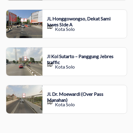
JL Honggowongso, Dekat Sami
luwes SIde A
Kota Solo
Jl Kol Sutarto – Panggung Jebres
traffic
Kota Solo
Jl. Dr. Moewardi (Over Pass
Manahan)
Kota Solo