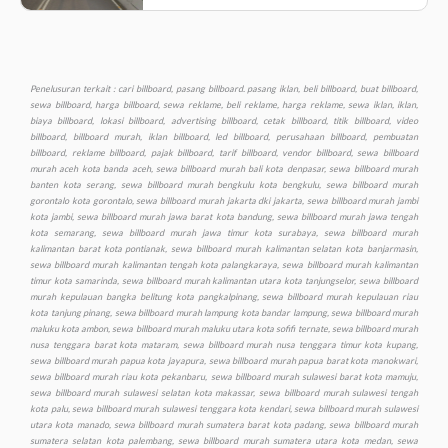
Penelusuran terkait : cari billboard, pasang billboard. pasang iklan, beli billboard, buat billboard, sewa billboard, harga billboard, sewa reklame, beli reklame, harga reklame, sewa iklan, iklan, biaya billboard, lokasi billboard, advertising billboard, cetak billboard, titik billboard, video billboard, billboard murah, iklan billboard, led billboard, perusahaan billboard, pembuatan billboard, reklame billboard, pajak billboard, tarif billboard, vendor billboard, sewa billboard murah aceh kota banda aceh, sewa billboard murah bali kota denpasar, sewa billboard murah banten kota serang, sewa billboard murah bengkulu kota bengkulu, sewa billboard murah gorontalo kota gorontalo, sewa billboard murah jakarta dki jakarta, sewa billboard murah jambi kota jambi, sewa billboard murah jawa barat kota bandung, sewa billboard murah jawa tengah kota semarang, sewa billboard murah jawa timur kota surabaya, sewa billboard murah kalimantan barat kota pontianak, sewa billboard murah kalimantan selatan kota banjarmasin, sewa billboard murah kalimantan tengah kota palangkaraya, sewa billboard murah kalimantan timur kota samarinda, sewa billboard murah kalimantan utara kota tanjungselor, sewa billboard murah kepulauan bangka belitung kota pangkalpinang, sewa billboard murah kepulauan riau kota tanjung pinang, sewa billboard murah lampung kota bandar lampung, sewa billboard murah maluku kota ambon, sewa billboard murah maluku utara kota sofifi ternate, sewa billboard murah nusa tenggara barat kota mataram, sewa billboard murah nusa tenggara timur kota kupang, sewa billboard murah papua kota jayapura, sewa billboard murah papua barat kota manokwari, sewa billboard murah riau kota pekanbaru, sewa billboard murah sulawesi barat kota mamuju, sewa billboard murah sulawesi selatan kota makassar, sewa billboard murah sulawesi tengah kota palu, sewa billboard murah sulawesi tenggara kota kendari, sewa billboard murah sulawesi utara kota manado, sewa billboard murah sumatera barat kota padang, sewa billboard murah sumatera selatan kota palembang, sewa billboard murah sumatera utara kota medan, sewa billboard murah yogyakarta kota yogyakarta, sewa baliho murah aceh kota banda aceh, sewa baliho murah bali kota denpasar, sewa baliho murah banten kota serang, sewa baliho murah bengkulu kota bengkulu, sewa baliho murah gorontalo kota gorontalo, sewa baliho murah jakarta dki jakarta, sewa baliho murah jambi kota jambi, sewa baliho murah jawa barat kota bandung, sewa baliho murah jawa tengah kota semarang, sewa baliho murah jawa timur kota surabaya, sewa baliho murah kalimantan barat kota pontianak, sewa baliho murah kalimantan selatan kota banjarmasin, sewa baliho murah, kalimantan tengah kota palangkaraya, sewa baliho murah kalimantan timur kota samarinda, sewa baliho murah kalimantan utara kota tanjungselor, sewa baliho murah kepulauan bangka belitung kota pangkalpinang, sewa murah baliho kepulauan riau kota tanjung pinang, sewa baliho murah lampung kota bandar lampung, sewa baliho murah maluku kota ambon, sewa baliho murah maluku utara kota sofifi ternate, sewa baliho murah nusa tenggara barat kota mataram, sewa baliho murah nusa tenggara timur kota kupang, sewa baliho murah papua kota jayapura, sewa baliho murah papua barat kota manokwari, sewa baliho murah riau kota pekanbaru, sewa baliho murah sulawesi barat kota mamuju, sewa baliho murah sulawesi selatan kota makassar, sewa baliho murah sulawesi tengah kota palu, sewa baliho murah sulawesi tenggara kota kendari, sewa baliho murah sulawesi utara kota manado, sewa baliho murah sumatera barat kota padang, sewa baliho murah sumatera selatan kota palembang, sewa baliho murah sumatera utara kota medan, sewa baliho murah yogyakarta kota yogyakarta, sewa videotron murah aceh kota banda aceh, sewa videotron murah bali kota denpasar, sewa videotron murah banten kota serang, sewa videotron murah bengkulu kota bengkulu, sewa videotron murah gorontalo kota gorontalo, sewa videotron murah jakarta dki jakarta, sewa videotron murah jambi kota jambi, sewa videotron murah jawa barat kota bandung, sewa videotron murah jawa tengah kota semarang, sewa videotron murah jawa timur kota surabaya, sewa videotron murah kalimantan barat kota pontianak, sewa videotron murah kalimantan selatan kota banjarmasin, sewa videotron murah kalimantan tengah kota palangkaraya, sewa videotron murah kalimantan timur kota samarinda, sewa videotron murah kalimantan utara kota tanjungselor, sewa videotron murah kepulauan bangka belitung kota pangkalpinang, sewa videotron murah kepulauan riau kota tanjung pinang, sewa videotron murah lampung kota bandar lampung, sewa videotron murah maluku kota ambon, sewa videotron murah maluku utara kota sofifi ternate, sewa videotron murah nusa tenggara barat kota mataram, sewa videotron murah nusa tenggara timur kota kupang, sewa videotron murah papua kota jayapura, sewa videotron murah papua barat kota manokwari, sewa videotron murah riau kota pekanbaru, sewa videotron murah sulawesi barat kota mamuju, sewa videotron murah sulawesi selatan kota makassar, sewa videotron murah sulawesi tengah kota palu, sewa videotron murah sulawesi tenggara kota kendari, sewa videotron murah sulawesi utara kota manado, sewa videotron murah sumatera barat kota padang, sewa videotron murah sumatera selatan kota palembang, sewa videotron murah sumatera utara kota medan, sewa videotron murah yogyakarta kota yogyakarta, produksi murah billboard aceh kota banda aceh, produksi billboard murah bali kota denpasar, produksi billboard murah banten kota serang, produksi billboard murah bengkulu kota bengkulu, produksi billboard murah gorontalo kota gorontalo, produksi billboard murah jakarta dki jakarta, produksi billboard murah jambi kota jambi, produksi billboard murah jawa barat kota bandung, produksi billboard murah jawa tengah kota semarang, produksi billboard murah jawa timur kota surabaya, produksi billboard murah kalimantan barat kota pontianak, produksi billboard murah kalimantan selatan kota banjarmasin, produksi billboard murah kalimantan tengah kota palangkaraya, produksi billboard murah kalimantan timur kota samarinda, produksi billboard murah kalimantan utara kota tanjungselor, produksi billboard murah kepulauan bangka belitung kota pangkalpinang, produksi billboard murah kepulauan riau kota tanjung pinang, produksi billboard murah lampung kota bandar lampung, produksi billboard murah maluku kota ambon, produksi billboard maluku utara kota sofifi ternate, produksi billboard murah nusa tenggara barat kota mataram, produksi billboard murah nusa tenggara timur kota kupang, produksi billboard murah papua kota jayapura, produksi billboard murah papua barat kota manokwari, produksi billboard murah riau kota pekanbaru, produksi billboard murah sulawesi barat kota mamuju, produksi billboard murah sulawesi selatan kota makassar, produksi billboard murah sulawesi tengah kota palu, produksi billboard murah sulawesi tenggara kota kendari, produksi billboard murah sulawesi utara kota manado, produksi billboard murah sumatera barat kota padang, produksi billboard murah sumatera selatan kota palembang, produksi billboard murah sumatera utara kota medan, produksi billboard murah yogyakarta kota yogyakarta, produksi baliho murah aceh kota banda aceh, produksi baliho murah bali kota denpasar, produksi baliho murah banten kota serang, produksi baliho murah bengkulu kota bengkulu, produksi baliho murah gorontalo kota gorontalo, produksi baliho murah jakarta dki jakarta, produksi baliho murah jambi kota jambi, produksi baliho murah jawa barat kota bandung, produksi baliho murah jawa tengah kota semarang, produksi baliho murah jawa timur kota surabaya, produksi baliho murah kalimantan barat kota pontianak, produksi baliho murah kalimantan selatan kota banjarmasin, produksi baliho murah kalimantan tengah kota palangkaraya, produksi baliho murah kalimantan timur kota samarinda, produksi baliho murah kalimantan utara kota tanjungselor, produksi baliho murah kepulauan bangka belitung kota pangkalpinang, produksi baliho murah kepulauan riau kota tanjung pinang, produksi baliho murah lampung kota bandar lampung, produksi baliho murah maluku kota ambon, produksi baliho murah maluku utara kota sofifi ternate, produksi baliho murah nusa tenggara barat kota mataram, produksi baliho murah nusa tenggara timur kota kupang, produksi baliho murah papua kota jayapura, produksi baliho murah papua barat kota manokwari, produksi baliho murah riau kota pekanbaru, produksi baliho murah sulawesi barat kota mamuju, produksi baliho murah sulawesi selatan kota makassar, produksi baliho murah sulawesi tengah kota palu, produksi baliho murah sulawesi tenggara kota kendari, produksi baliho murah sulawesi utara kota manado, produksi baliho murah sumatera barat kota padang, produksi baliho murah sumatera selatan kota palembang, produksi baliho murah sumatera utara kota medan, produksi baliho murah yogyakarta kota yogyakarta, produksi videotron murah aceh kota banda aceh, produksi videotron murah bali kota denpasar, produksi videotron murah banten kota serang, produksi videotron murah bengkulu kota bengkulu, produksi videotron murah gorontalo kota gorontalo, produksi videotron murah jakarta dki jakarta, produksi videotron murah jambi kota jambi, produksi videotron murah jawa barat kota bandung, produksi murah videotron jawa tengah kota semarang, produksi videotron murah jawa timur kota surabaya, produksi videotron murah kalimantan barat kota pontianak, produksi videotron murah kalimantan selatan kota banjarmasin, produksi videotron murah, kalimantan tengah kota palangkaraya, produksi videotron murah kalimantan timur kota samarinda, produksi videotron murah kalimantan utara kota tanjungselor, produksi videotron murah kepulauan bangka belitung kota pangkalpinang, produksi videotron murah kepulauan riau kota tanjung pinang, produksi videotron murah lampung kota bandar lampung, produksi videotron murah maluku kota ambon, produksi videotron murah maluku utara