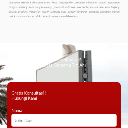
Ingin tahu tentang periklanan billboard?
Kami Berikan Konsultasi Bersama Tim Ahli
Gratis Konsultasi !
Hubungi Kami
Nama