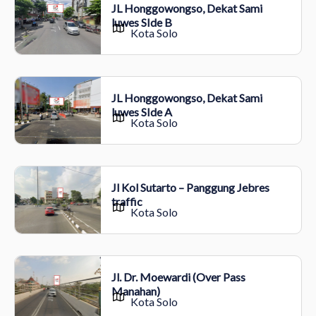
JL Honggowongso, Dekat Sami
luwes SIde B
Kota Solo
JL Honggowongso, Dekat Sami
luwes SIde A
Kota Solo
Jl Kol Sutarto – Panggung Jebres
traffic
Kota Solo
Jl. Dr. Moewardi (Over Pass
Manahan)
Kota Solo