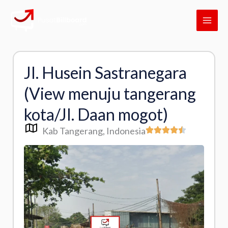
Skip
MAI
to
ME
content
Jl. Husein Sastranegara
(View menuju tangerang
kota/Jl. Daan mogot)
Kab Tangerang
, Indonesia