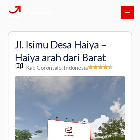
Skip
MAI
to
ME
content
Jl. Isimu Desa Haiya –
Haiya arah dari Barat
Kab Gorontalo
, Indonesia