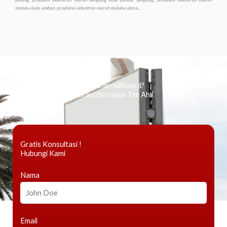
Ingin tahu tentang periklanan billboard?
Kami Berikan Konsultasi Bersama Tim Ahli
Gratis Konsultasi !
Hubungi Kami
Nama
Email