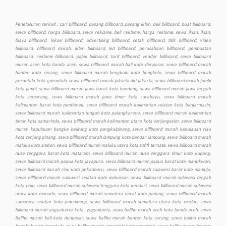
Penelusuran terkait : cari billboard, pasang billboard. pasang iklan, beli billboard, buat billboard, sewa billboard, harga billboard, sewa reklame, beli reklame, harga reklame, sewa iklan, iklan, biaya billboard, lokasi billboard, advertising billboard, cetak billboard, titik billboard, video billboard, billboard murah, iklan billboard, led billboard, perusahaan billboard, pembuatan billboard, reklame billboard, pajak billboard, tarif billboard, vendor billboard, sewa billboard murah aceh kota banda aceh, sewa billboard murah bali kota denpasar, sewa billboard murah banten kota serang, sewa billboard murah bengkulu kota bengkulu, sewa billboard murah gorontalo kota gorontalo, sewa billboard murah jakarta dki jakarta, sewa billboard murah jambi kota jambi, sewa billboard murah jawa barat kota bandung, sewa billboard murah jawa tengah kota semarang, sewa billboard murah jawa timur kota surabaya, sewa billboard murah kalimantan barat kota pontianak, sewa billboard murah kalimantan selatan kota banjarmasin, sewa billboard murah kalimantan tengah kota palangkaraya, sewa billboard murah kalimantan timur kota samarinda, sewa billboard murah kalimantan utara kota tanjungselor, sewa billboard murah kepulauan bangka belitung kota pangkalpinang, sewa billboard murah kepulauan riau kota tanjung pinang, sewa billboard murah lampung kota bandar lampung, sewa billboard murah maluku kota ambon, sewa billboard murah maluku utara kota sofifi ternate, sewa billboard murah nusa tenggara barat kota mataram, sewa billboard murah nusa tenggara timur kota kupang, sewa billboard murah papua kota jayapura, sewa billboard murah papua barat kota manokwari, sewa billboard murah riau kota pekanbaru, sewa billboard murah sulawesi barat kota mamuju, sewa billboard murah sulawesi selatan kota makassar, sewa billboard murah sulawesi tengah kota palu, sewa billboard murah sulawesi tenggara kota kendari, sewa billboard murah sulawesi utara kota manado, sewa billboard murah sumatera barat kota padang, sewa billboard murah sumatera selatan kota palembang, sewa billboard murah sumatera utara kota medan, sewa billboard murah yogyakarta kota yogyakarta, sewa baliho murah aceh kota banda aceh, sewa baliho murah bali kota denpasar, sewa baliho murah banten kota serang, sewa baliho murah bengkulu kota bengkulu, sewa baliho murah gorontalo kota gorontalo, sewa baliho murah jakarta dki jakarta, sewa baliho murah jambi kota jambi, sewa baliho murah jawa barat kota bandung, sewa baliho murah jawa tengah kota semarang, sewa baliho murah jawa timur kota surabaya, sewa baliho murah kalimantan barat kota pontianak, sewa baliho murah kalimantan selatan kota banjarmasin, sewa baliho murah, kalimantan tengah kota palangkaraya, sewa baliho murah kalimantan timur kota samarinda, sewa baliho murah kalimantan utara kota tanjungselor, sewa baliho murah kepulauan bangka belitung kota pangkalpinang, sewa murah baliho kepulauan riau kota tanjung pinang, sewa baliho murah lampung kota bandar lampung, sewa baliho murah maluku kota ambon, sewa baliho murah maluku utara kota sofifi ternate, sewa baliho murah nusa tenggara barat kota mataram, sewa baliho murah nusa tenggara timur kota kupang, sewa baliho murah papua kota jayapura, sewa baliho murah papua barat kota manokwari, sewa baliho murah riau kota pekanbaru, sewa baliho murah sulawesi barat kota mamuju, sewa baliho murah sulawesi selatan kota makassar, sewa baliho murah sulawesi tengah kota palu, sewa baliho murah sulawesi tenggara kota kendari, sewa baliho murah sulawesi utara kota manado, sewa baliho murah sumatera barat kota padang, sewa baliho murah sumatera selatan kota palembang, sewa baliho murah sumatera utara kota medan, sewa baliho murah yogyakarta kota yogyakarta, sewa videotron murah aceh kota banda aceh, sewa videotron murah bali kota denpasar, sewa videotron murah banten kota serang, sewa videotron murah bengkulu kota bengkulu, sewa videotron murah gorontalo kota gorontalo, sewa videotron murah jakarta dki jakarta, sewa videotron murah jambi kota jambi, sewa videotron murah jawa barat kota bandung, sewa videotron murah jawa tengah kota semarang, sewa videotron murah jawa timur kota surabaya, sewa videotron murah kalimantan barat kota pontianak, sewa videotron murah kalimantan selatan kota banjarmasin, sewa videotron murah kalimantan tengah kota palangkaraya, sewa videotron murah kalimantan timur kota samarinda, sewa videotron murah kalimantan utara kota tanjungselor, sewa videotron murah kepulauan bangka belitung kota pangkalpinang, sewa videotron murah kepulauan riau kota tanjung pinang, sewa videotron murah lampung kota bandar lampung, sewa videotron murah maluku kota ambon, sewa videotron murah maluku utara kota sofifi ternate, sewa videotron murah nusa tenggara barat kota mataram, sewa videotron murah nusa tenggara timur kota kupang, sewa videotron murah papua kota jayapura, sewa videotron murah papua barat kota manokwari, sewa videotron murah riau kota pekanbaru, sewa videotron murah sulawesi barat kota mamuju, sewa videotron murah sulawesi selatan kota makassar, sewa videotron murah sulawesi tengah kota palu, sewa videotron murah sulawesi tenggara kota kendari, sewa videotron murah sulawesi utara kota manado, sewa videotron murah sumatera barat kota padang, sewa videotron murah sumatera selatan kota palembang, sewa videotron murah sumatera utara kota medan, sewa videotron murah yogyakarta kota yogyakarta, produksi murah billboard aceh kota banda aceh, produksi billboard murah bali kota denpasar, produksi billboard murah banten kota serang, produksi billboard murah bengkulu kota bengkulu, produksi billboard murah gorontalo kota gorontalo, produksi billboard murah jakarta dki jakarta, produksi billboard murah jambi kota jambi, produksi billboard murah jawa barat kota bandung, produksi billboard murah jawa tengah kota semarang, produksi billboard murah jawa timur kota surabaya, produksi billboard murah kalimantan barat kota pontianak, produksi billboard murah kalimantan selatan kota banjarmasin, produksi billboard murah kalimantan tengah kota palangkaraya, produksi billboard murah kalimantan timur kota samarinda, produksi billboard murah kalimantan utara kota tanjungselor, produksi billboard murah kepulauan bangka belitung kota pangkalpinang, produksi billboard murah kepulauan riau kota tanjung pinang, produksi billboard murah lampung kota bandar lampung, produksi billboard murah maluku kota ambon, produksi billboard maluku utara kota sofifi ternate, produksi billboard murah nusa tenggara barat kota mataram, produksi billboard murah nusa tenggara timur kota kupang, produksi billboard murah papua kota jayapura, produksi billboard murah papua barat kota manokwari, produksi billboard murah riau kota pekanbaru, produksi billboard murah sulawesi barat kota mamuju, produksi billboard murah sulawesi selatan kota makassar, produksi billboard murah sulawesi tengah kota palu, produksi billboard murah sulawesi tenggara kota kendari, produksi billboard murah sulawesi utara kota manado, produksi billboard murah sumatera barat kota padang, produksi billboard murah sumatera selatan kota palembang, produksi billboard murah sumatera utara kota medan, produksi billboard murah yogyakarta kota yogyakarta, produksi baliho murah aceh kota banda aceh, produksi baliho murah bali kota denpasar, produksi baliho murah banten kota serang, produksi baliho murah bengkulu kota bengkulu, produksi baliho murah gorontalo kota gorontalo, produksi baliho murah jakarta dki jakarta, produksi baliho murah jambi kota jambi, produksi baliho murah jawa barat kota bandung, produksi baliho murah jawa tengah kota semarang, produksi baliho murah jawa timur kota surabaya, produksi baliho murah kalimantan barat kota pontianak, produksi baliho murah kalimantan selatan kota banjarmasin, produksi baliho murah kalimantan tengah kota palangkaraya, produksi baliho murah kalimantan timur kota samarinda, produksi baliho murah kalimantan utara kota tanjungselor, produksi baliho murah kepulauan bangka belitung kota pangkalpinang, produksi baliho murah kepulauan riau kota tanjung pinang, produksi baliho murah lampung kota bandar lampung, produksi baliho murah maluku kota ambon, produksi baliho murah maluku utara kota sofifi ternate, produksi baliho murah nusa tenggara barat kota mataram, produksi baliho murah nusa tenggara timur kota kupang, produksi baliho murah papua kota jayapura, produksi baliho murah papua barat kota manokwari, produksi baliho murah riau kota pekanbaru, produksi baliho murah sulawesi barat kota mamuju, produksi baliho murah sulawesi selatan kota makassar, produksi baliho murah sulawesi tengah kota palu, produksi baliho murah sulawesi tenggara kota kendari, produksi baliho murah sulawesi utara kota manado, produksi baliho murah sumatera barat kota padang, produksi baliho murah sumatera selatan kota palembang, produksi baliho murah sumatera utara kota medan, produksi baliho murah yogyakarta kota yogyakarta, produksi videotron murah aceh kota banda aceh, produksi videotron murah bali kota denpasar, produksi videotron murah banten kota serang, produksi videotron murah bengkulu kota bengkulu, produksi videotron murah gorontalo kota gorontalo, produksi videotron murah jakarta dki jakarta, produksi videotron murah jambi kota jambi, produksi videotron murah jawa barat kota bandung, produksi murah videotron jawa tengah kota semarang, produksi videotron murah jawa timur kota surabaya, produksi videotron murah kalimantan barat kota pontianak, produksi videotron murah kalimantan selatan kota banjarmasin, produksi videotron murah, kalimantan tengah kota palangkaraya, produksi videotron murah kalimantan timur kota samarinda, produksi videotron murah kalimantan utara kota tanjungselor, produksi videotron murah kepulauan bangka belitung kota pangkalpinang, produksi videotron murah kepulauan riau kota tanjung pinang, produksi videotron murah lampung kota bandar lampung, produksi videotron murah maluku kota ambon, produksi videotron murah maluku utara