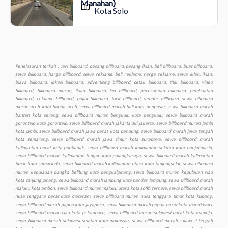
Manahan)
Kota Solo
Penelusuran terkait : cari billboard, pasang billboard. pasang iklan, beli billboard, buat billboard, sewa billboard, harga billboard, sewa reklame, beli reklame, harga reklame, sewa iklan, iklan, biaya billboard, lokasi billboard, advertising billboard, cetak billboard, titik billboard, video billboard, billboard murah, iklan billboard, led billboard, perusahaan billboard, pembuatan billboard, reklame billboard, pajak billboard, tarif billboard, vendor billboard, sewa billboard murah aceh kota banda aceh, sewa billboard murah bali kota denpasar, sewa billboard murah banten kota serang, sewa billboard murah bengkulu kota bengkulu, sewa billboard murah gorontalo kota gorontalo, sewa billboard murah jakarta dki jakarta, sewa billboard murah jambi kota jambi, sewa billboard murah jawa barat kota bandung, sewa billboard murah jawa tengah kota semarang, sewa billboard murah jawa timur kota surabaya, sewa billboard murah kalimantan barat kota pontianak, sewa billboard murah kalimantan selatan kota banjarmasin, sewa billboard murah kalimantan tengah kota palangkaraya, sewa billboard murah kalimantan timur kota samarinda, sewa billboard murah kalimantan utara kota tanjungselor, sewa billboard murah kepulauan bangka belitung kota pangkalpinang, sewa billboard murah kepulauan riau kota tanjung pinang, sewa billboard murah lampung kota bandar lampung, sewa billboard murah maluku kota ambon, sewa billboard murah maluku utara kota sofifi ternate, sewa billboard murah nusa tenggara barat kota mataram, sewa billboard murah nusa tenggara timur kota kupang, sewa billboard murah papua kota jayapura, sewa billboard murah papua barat kota manokwari, sewa billboard murah riau kota pekanbaru, sewa billboard murah sulawesi barat kota mamuju, sewa billboard murah sulawesi selatan kota makassar, sewa billboard murah sulawesi tengah kota palu, sewa billboard murah sulawesi tenggara kota kendari, sewa billboard murah sulawesi utara kota manado, sewa billboard murah sumatera barat kota padang, sewa billboard murah sumatera selatan kota palembang, sewa billboard murah sumatera utara kota medan, sewa billboard murah yogyakarta kota yogyakarta, sewa baliho murah aceh kota banda aceh, sewa baliho murah bali kota denpasar, sewa baliho murah banten kota serang, sewa baliho murah bengkulu kota bengkulu, sewa baliho murah gorontalo kota gorontalo, sewa baliho murah jakarta dki jakarta, sewa baliho murah jambi kota jambi, sewa baliho murah jawa barat kota bandung, sewa baliho murah jawa tengah kota semarang, sewa baliho murah jawa timur kota surabaya, sewa baliho murah kalimantan barat kota pontianak, sewa baliho murah kalimantan selatan kota banjarmasin, sewa baliho murah, kalimantan tengah kota palangkaraya, sewa baliho murah kalimantan timur kota samarinda, sewa baliho murah kalimantan utara kota tanjungselor, sewa baliho murah kepulauan bangka belitung kota pangkalpinang, sewa murah baliho kepulauan riau kota tanjung pinang, sewa baliho murah lampung kota bandar lampung, sewa baliho murah maluku kota ambon, sewa baliho murah maluku utara kota sofifi ternate, sewa baliho murah nusa tenggara barat kota mataram, sewa baliho murah nusa tenggara timur kota kupang, sewa baliho murah papua kota jayapura, sewa baliho murah papua barat kota manokwari, sewa baliho murah riau kota pekanbaru, sewa baliho murah sulawesi barat kota mamuju, sewa baliho murah sulawesi selatan kota makassar, sewa baliho murah sulawesi tengah kota palu, sewa baliho murah sulawesi tenggara kota kendari, sewa baliho murah sulawesi utara kota manado, sewa baliho murah sumatera barat kota padang, sewa baliho murah sumatera selatan kota palembang, sewa baliho murah sumatera utara kota medan, sewa baliho murah yogyakarta kota yogyakarta, sewa videotron murah aceh kota banda aceh, sewa videotron murah bali kota denpasar, sewa videotron murah banten kota serang, sewa videotron murah bengkulu kota bengkulu, sewa videotron murah gorontalo kota gorontalo, sewa videotron murah jakarta dki jakarta, sewa videotron murah jambi kota jambi, sewa videotron murah jawa barat kota bandung, sewa videotron murah jawa tengah kota semarang, sewa videotron murah jawa timur kota surabaya, sewa videotron murah kalimantan barat kota pontianak, sewa videotron murah kalimantan selatan kota banjarmasin, sewa videotron murah kalimantan tengah kota palangkaraya, sewa videotron murah kalimantan timur kota samarinda, sewa videotron murah kalimantan utara kota tanjungselor, sewa videotron murah kepulauan bangka belitung kota pangkalpinang, sewa videotron murah kepulauan riau kota tanjung pinang, sewa videotron murah lampung kota bandar lampung, sewa videotron murah maluku kota ambon, sewa videotron murah maluku utara kota sofifi ternate, sewa videotron murah nusa tenggara barat kota mataram, sewa videotron murah nusa tenggara timur kota kupang, sewa videotron murah papua kota jayapura, sewa videotron murah papua barat kota manokwari, sewa videotron murah riau kota pekanbaru, sewa videotron murah sulawesi barat kota mamuju, sewa videotron murah sulawesi selatan kota makassar, sewa videotron murah sulawesi tengah kota palu, sewa videotron murah sulawesi tenggara kota kendari, sewa videotron murah sulawesi utara kota manado, sewa videotron murah sumatera barat kota padang, sewa videotron murah sumatera selatan kota palembang, sewa videotron murah sumatera utara kota medan, sewa videotron murah yogyakarta kota yogyakarta, produksi murah billboard aceh kota banda aceh, produksi billboard murah bali kota denpasar, produksi billboard murah banten kota serang, produksi billboard murah bengkulu kota bengkulu, produksi billboard murah gorontalo kota gorontalo, produksi billboard murah jakarta dki jakarta, produksi billboard murah jambi kota jambi, produksi billboard murah jawa barat kota bandung, produksi billboard murah jawa tengah kota semarang, produksi billboard murah jawa timur kota surabaya, produksi billboard murah kalimantan barat kota pontianak, produksi billboard murah kalimantan selatan kota banjarmasin, produksi billboard murah kalimantan tengah kota palangkaraya, produksi billboard murah kalimantan timur kota samarinda, produksi billboard murah kalimantan utara kota tanjungselor, produksi billboard murah kepulauan bangka belitung kota pangkalpinang, produksi billboard murah kepulauan riau kota tanjung pinang, produksi billboard murah lampung kota bandar lampung, produksi billboard murah maluku kota ambon, produksi billboard maluku utara kota sofifi ternate, produksi billboard murah nusa tenggara barat kota mataram, produksi billboard murah nusa tenggara timur kota kupang, produksi billboard murah papua kota jayapura, produksi billboard murah papua barat kota manokwari, produksi billboard murah riau kota pekanbaru, produksi billboard murah sulawesi barat kota mamuju, produksi billboard murah sulawesi selatan kota makassar, produksi billboard murah sulawesi tengah kota palu, produksi billboard murah sulawesi tenggara kota kendari, produksi billboard murah sulawesi utara kota manado, produksi billboard murah sumatera barat kota padang, produksi billboard murah sumatera selatan kota palembang, produksi billboard murah sumatera utara kota medan, produksi billboard murah yogyakarta kota yogyakarta, produksi baliho murah aceh kota banda aceh, produksi baliho murah bali kota denpasar, produksi baliho murah banten kota serang, produksi baliho murah bengkulu kota bengkulu, produksi baliho murah gorontalo kota gorontalo, produksi baliho murah jakarta dki jakarta, produksi baliho murah jambi kota jambi, produksi baliho murah jawa barat kota bandung, produksi baliho murah jawa tengah kota semarang, produksi baliho murah jawa timur kota surabaya, produksi baliho murah kalimantan barat kota pontianak, produksi baliho murah kalimantan selatan kota banjarmasin, produksi baliho murah kalimantan tengah kota palangkaraya, produksi baliho murah kalimantan timur kota samarinda, produksi baliho murah kalimantan utara kota tanjungselor, produksi baliho murah kepulauan bangka belitung kota pangkalpinang, produksi baliho murah kepulauan riau kota tanjung pinang, produksi baliho murah lampung kota bandar lampung, produksi baliho murah maluku kota ambon, produksi baliho murah maluku utara kota sofifi ternate, produksi baliho murah nusa tenggara barat kota mataram, produksi baliho murah nusa tenggara timur kota kupang, produksi baliho murah papua kota jayapura, produksi baliho murah papua barat kota manokwari, produksi baliho murah riau kota pekanbaru, produksi baliho murah sulawesi barat kota mamuju, produksi baliho murah sulawesi selatan kota makassar, produksi baliho murah sulawesi tengah kota palu, produksi baliho murah sulawesi tenggara kota kendari, produksi baliho murah sulawesi utara kota manado, produksi baliho murah sumatera barat kota padang, produksi baliho murah sumatera selatan kota palembang, produksi baliho murah sumatera utara kota medan, produksi baliho murah yogyakarta kota yogyakarta, produksi videotron murah aceh kota banda aceh, produksi videotron murah bali kota denpasar, produksi videotron murah banten kota serang, produksi videotron murah bengkulu kota bengkulu, produksi videotron murah gorontalo kota gorontalo, produksi videotron murah jakarta dki jakarta, produksi videotron murah jambi kota jambi, produksi videotron murah jawa barat kota bandung, produksi murah videotron jawa tengah kota semarang, produksi videotron murah jawa timur kota surabaya, produksi videotron murah kalimantan barat kota pontianak, produksi videotron murah kalimantan selatan kota banjarmasin, produksi videotron murah, kalimantan tengah kota palangkaraya, produksi videotron murah kalimantan timur kota samarinda, produksi videotron murah kalimantan utara kota tanjungselor, produksi videotron murah kepulauan bangka belitung kota pangkalpinang, produksi videotron murah kepulauan riau kota tanjung pinang, produksi videotron murah lampung kota bandar lampung, produksi videotron murah maluku kota ambon, produksi videotron murah maluku utara