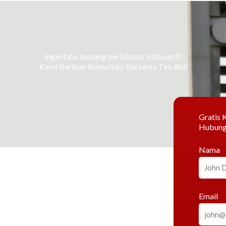
Ingin tahu tentang periklanan billboard?
Kami Berikan Konsultasi Bersama Tim Ahli
Gratis K
Hubung
Nama
Email