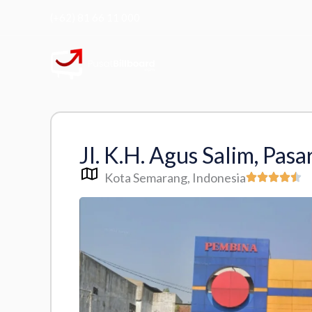
Skip
(+62) 81 66 11 000
to
content
Jl. K.H. Agus Salim, Pasa
Kota Semarang
, Indonesia