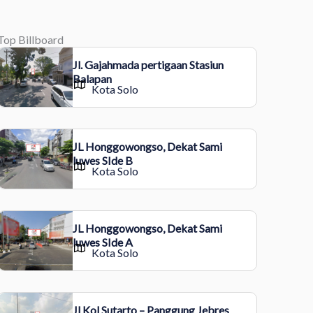
Top Billboard
Jl. Gajahmada pertigaan Stasiun
Balapan
Kota Solo
JL Honggowongso, Dekat Sami
luwes SIde B
Kota Solo
JL Honggowongso, Dekat Sami
luwes SIde A
Kota Solo
Jl Kol Sutarto – Panggung Jebres