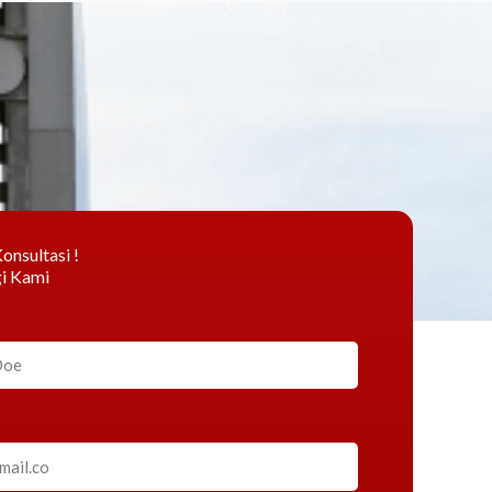
onsultasi !
i Kami