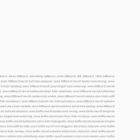
ota palu, produksi billboard murah sulawesi tenggara kota kendari, produksi billboard murah sulawesi utara kota manado, produksi billboard murah sumatera barat kota padang, produksi billboard murah sumatera selatan kota palembang, produksi billboard murah sumatera utara kota medan, produksi billboard murah yogyakarta kota yogyakarta, produksi baliho murah aceh kota banda aceh, produksi baliho murah bali kota denpasar, produksi baliho murah banten kota serang, produksi baliho murah bengkulu kota bengkulu, produksi baliho murah gorontalo kota gorontalo, produksi baliho murah jakarta dki jakarta, produksi baliho murah jambi kota jambi, produksi baliho murah jawa barat kota bandung, produksi baliho murah jawa tengah kota semarang, produksi baliho murah jawa timur kota surabaya, produksi baliho murah kalimantan barat kota pontianak, produksi baliho murah kalimantan selatan kota banjarmasin, produksi baliho murah kalimantan tengah kota palangkaraya, produksi baliho murah kalimantan timur kota samarinda, produksi baliho murah kalimantan utara kota tanjungselor, produksi baliho murah kepulauan bangka belitung kota pangkalpinang, produksi baliho murah kepulauan riau kota tanjung pinang, produksi baliho murah lampung kota bandar lampung, produksi baliho murah maluku kota ambon, produksi baliho murah maluku utara kota sofifi ternate, produksi baliho murah nusa tenggara barat kota mataram, produksi baliho murah nusa tenggara timur kota kupang, produksi baliho murah papua kota jayapura, produksi baliho murah papua barat kota manokwari, produksi baliho murah riau kota pekanbaru, produksi baliho murah sulawesi barat kota mamuju, produksi baliho murah sulawesi selatan kota makassar, produksi baliho murah sulawesi tengah kota palu, produksi baliho murah sulawesi tenggara kota kendari, produksi baliho murah sulawesi utara kota manado, produksi baliho murah sumatera barat kota padang, produksi baliho murah sumatera selatan kota palembang, produksi baliho murah sumatera utara kota medan, produksi baliho murah yogyakarta kota yogyakarta, produksi videotron murah aceh kota banda aceh, produksi videotron murah bali kota denpasar, produksi videotron murah banten kota serang, produksi videotron murah bengkulu kota bengkulu, produksi videotron murah gorontalo kota gorontalo, produksi videotron murah jakarta dki jakarta, produksi videotron murah jambi kota jambi, produksi videotron murah jawa barat kota bandung, produksi murah videotron jawa tengah kota semarang, produksi videotron murah jawa timur kota surabaya, produksi videotron murah kalimantan barat kota pontianak, produksi videotron murah kalimantan selatan kota banjarmasin, produksi videotron murah, kalimantan tengah kota palangkaraya, produksi videotron murah kalimantan timur kota samarinda, produksi videotron murah kalimantan utara kota tanjungselor, produksi videotron murah kepulauan bangka belitung kota pangkalpinang, produksi videotron murah kepulauan riau kota tanjung pinang, produksi videotron murah lampung kota bandar lampung, produksi videotron murah maluku kota ambon, produksi videotron murah maluku utara