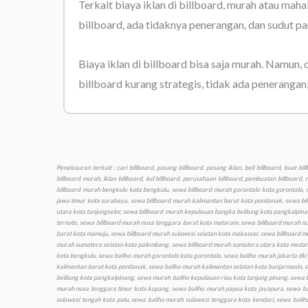
Terkait biaya iklan di billboard, murah atau maha
billboard, ada tidaknya penerangan, dan sudut pa
Biaya iklan di billboard bisa saja murah. Namun, 
billboard kurang strategis, tidak ada penerangan
Penelusuran terkait : cari billboard, pasang billboard. pasang iklan, beli billboard, buat billboard, sewa billboard, harga billboard, sewa reklame, beli reklame, harga reklame, sewa iklan, iklan, biaya billboard, lokasi billboard, advertising billboard, cetak billboard, titik billboard, video billboard, billboard murah, iklan billboard, led billboard, perusahaan billboard, pembuatan billboard, reklame billboard, pajak billboard, tarif billboard, vendor billboard, sewa billboard murah aceh kota banda aceh, sewa billboard murah bali kota denpasar, sewa billboard murah banten kota serang, sewa billboard murah bengkulu kota bengkulu, sewa billboard murah gorontalo kota gorontalo, sewa billboard murah jakarta dki jakarta, sewa billboard murah jambi kota jambi, sewa billboard murah jawa barat kota bandung, sewa billboard murah jawa tengah kota semarang, sewa billboard murah jawa timur kota surabaya, sewa billboard murah kalimantan barat kota pontianak, sewa billboard murah kalimantan selatan kota banjarmasin, sewa billboard murah kalimantan tengah kota palangkaraya, sewa billboard murah kalimantan timur kota samarinda, sewa billboard murah kalimantan utara kota tanjungselor, sewa billboard murah kepulauan bangka belitung kota pangkalpinang, sewa billboard murah kepulauan riau kota tanjung pinang, sewa billboard murah lampung kota bandar lampung, sewa billboard murah maluku kota ambon, sewa billboard murah maluku utara kota sofifi ternate, sewa billboard murah nusa tenggara barat kota mataram, sewa billboard murah nusa tenggara timur kota kupang, sewa billboard murah papua kota jayapura, sewa billboard murah papua barat kota manokwari, sewa billboard murah riau kota pekanbaru, sewa billboard murah sulawesi barat kota mamuju, sewa billboard murah sulawesi selatan kota makassar, sewa billboard murah sulawesi tengah kota palu, sewa billboard murah sulawesi tenggara kota kendari, sewa billboard murah sulawesi utara kota manado, sewa billboard murah sumatera barat kota padang, sewa billboard murah sumatera selatan kota palembang, sewa billboard murah sumatera utara kota medan, sewa billboard murah yogyakarta kota yogyakarta, sewa baliho murah aceh kota banda aceh, sewa baliho murah bali kota denpasar, sewa baliho murah banten kota serang, sewa baliho murah bengkulu kota bengkulu, sewa baliho murah gorontalo kota gorontalo, sewa baliho murah jakarta dki jakarta, sewa baliho murah jambi kota jambi, sewa baliho murah jawa barat kota bandung, sewa baliho murah jawa tengah kota semarang, sewa baliho murah jawa timur kota surabaya, sewa baliho murah kalimantan barat kota pontianak, sewa baliho murah kalimantan selatan kota banjarmasin, sewa baliho murah, kalimantan tengah kota palangkaraya, sewa baliho murah kalimantan timur kota samarinda, sewa baliho murah kalimantan utara kota tanjungselor, sewa baliho murah kepulauan bangka belitung kota pangkalpinang, sewa murah baliho kepulauan riau kota tanjung pinang, sewa baliho murah lampung kota bandar lampung, sewa baliho murah maluku kota ambon, sewa baliho murah maluku utara kota sofifi ternate, sewa baliho murah 