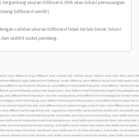
l, tergantung ukuran billboard, titik atau lokasi pemasangan
ndang billboard sendiri.
dengan catatan ukuran billboard tidak terlalu besar, lokasi
, dan sedikit sudut pandang.
nusa tenggara barat kota mataram, sewa baliho murah nusa tenggara timur kota kupang, sewa baliho murah papua kota jayapura, sewa baliho murah papua barat kota manokwari, sewa baliho murah riau kota pekanbaru, sewa baliho murah sulawesi barat kota mamuju, sewa baliho murah sulawesi selatan kota makassar, sewa baliho murah sulawesi tengah kota palu, sewa baliho murah sulawesi tenggara kota kendari, sewa baliho murah sulawesi utara kota manado, sewa baliho murah sumatera barat kota padang, sewa baliho murah sumatera selatan kota palembang, sewa baliho murah sumatera utara kota medan, sewa baliho murah yogyakarta kota yogyakarta, sewa videotron murah aceh kota banda aceh, sewa videotron murah bali kota denpasar, sewa videotron murah banten kota serang, sewa videotron murah bengkulu kota bengkulu, sewa videotron murah gorontalo kota gorontalo, sewa videotron murah jakarta dki jakarta, sewa videotron murah jambi kota jambi, sewa videotron murah jawa barat kota bandung, sewa videotron murah jawa tengah kota semarang, sewa videotron murah jawa timur kota surabaya, sewa videotron murah kalimantan barat kota pontianak, sewa videotron murah kalimantan selatan kota banjarmasin, sewa videotron murah kalimantan tengah kota palangkaraya, sewa videotron murah kalimantan timur kota samarinda, sewa videotron murah kalimantan utara kota tanjungselor, sewa videotron murah kepulauan bangka belitung kota pangkalpinang, sewa videotron murah kepulauan riau kota tanjung pinang, sewa videotron murah lampung kota bandar lampung, sewa videotron murah maluku kota ambon, sewa videotron murah maluku utara kota sofifi ternate, sewa videotron murah nusa tenggara barat kota mataram, sewa videotron murah nusa tenggara timur kota kupang, sewa videotron murah papua kota jayapura, sewa videotron murah papua barat kota manokwari, sewa videotron murah riau kota pekanbaru, sewa videotron murah sulawesi barat kota mamuju, sewa videotron murah sulawesi selatan kota makassar, sewa videotron murah sulawesi tengah kota palu, sewa videotron murah sulawesi tenggara kota kendari, sewa videotron murah sulawesi utara kota manado, sewa videotron murah sumatera barat kota padang, sewa videotron murah sumatera selatan kota palembang, sewa videotron murah sumatera utara kota medan, sewa videotron murah yogyakarta kota yogyakarta, produksi murah billboard aceh kota banda aceh, produksi billboard murah bali kota denpasar, produksi billboard murah banten kota serang, produksi billboard murah bengkulu kota bengkulu, produksi billboard murah gorontalo kota gorontalo, produksi billboard murah jakarta dki jakarta, produksi billboard murah jambi kota jambi, produksi billboard murah jawa barat kota bandung, produksi billboard murah jawa tengah kota semarang, produksi billboard murah jawa timur kota surabaya, produksi billboard murah kalimantan barat kota pontianak, produksi billboard murah kalimantan selatan kota banjarmasin, produksi billboard murah kalimantan tengah kota palangkaraya, produksi billboard murah kalimantan timur kota samarinda, produksi billboard murah kalimantan utara kota tanjungselor, produksi billboard murah kepulauan bangka belitung kota pangkalpinang, produksi billboard murah kepulauan riau kota tanjung pinang, produksi billboard murah lampung kota bandar lampung, produksi billboard murah maluku kota ambon, produksi billboard maluku utara kota sofifi ternate, produksi billboard murah nusa tenggara barat kota mataram, produksi billboard murah nusa tenggara timur kota kupang, produksi billboard murah papua kota jayapura, produksi billboard murah papua barat kota manokwari, produksi billboard murah riau kota pekanbaru, produksi billboard murah sulawesi barat kota mamuju, produksi billboard murah sulawesi selatan kota makassar, produksi billboard murah sulawesi tengah k