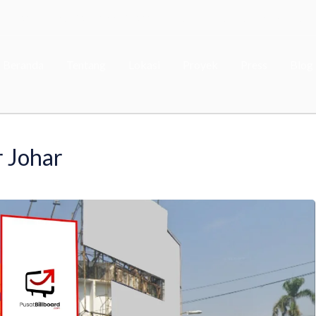
Word Capital Tower, 5th Floor - Mega Kuningan, Jakarta Selatan
Beranda
Tentang
Lokasi
Proyek
Press
Blog
r Johar