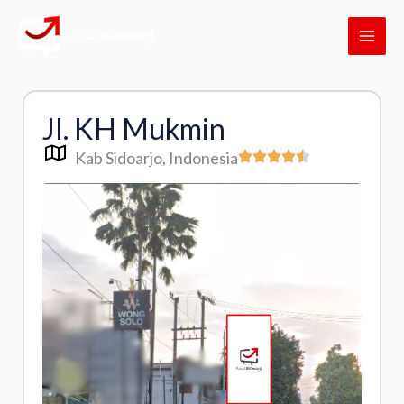
Skip
MAI
to
ME
content
Jl. KH Mukmin
Kab Sidoarjo
, Indonesia