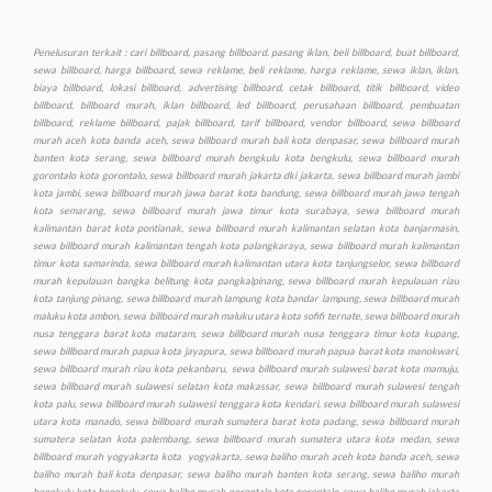
Penelusuran terkait : cari billboard, pasang billboard. pasang iklan, beli billboard, buat billboard, sewa billboard, harga billboard, sewa reklame, beli reklame, harga reklame, sewa iklan, iklan, biaya billboard, lokasi billboard, advertising billboard, cetak billboard, titik billboard, video billboard, billboard murah, iklan billboard, led billboard, perusahaan billboard, pembuatan billboard, reklame billboard, pajak billboard, tarif billboard, vendor billboard, sewa billboard murah aceh kota banda aceh, sewa billboard murah bali kota denpasar, sewa billboard murah banten kota serang, sewa billboard murah bengkulu kota bengkulu, sewa billboard murah gorontalo kota gorontalo, sewa billboard murah jakarta dki jakarta, sewa billboard murah jambi kota jambi, sewa billboard murah jawa barat kota bandung, sewa billboard murah jawa tengah kota semarang, sewa billboard murah jawa timur kota surabaya, sewa billboard murah kalimantan barat kota pontianak, sewa billboard murah kalimantan selatan kota banjarmasin, sewa billboard murah kalimantan tengah kota palangkaraya, sewa billboard murah kalimantan timur kota samarinda, sewa billboard murah kalimantan utara kota tanjungselor, sewa billboard murah kepulauan bangka belitung kota pangkalpinang, sewa billboard murah kepulauan riau kota tanjung pinang, sewa billboard murah lampung kota bandar lampung, sewa billboard murah maluku kota ambon, sewa billboard murah maluku utara kota sofifi ternate, sewa billboard murah nusa tenggara barat kota mataram, sewa billboard murah nusa tenggara timur kota kupang, sewa billboard murah papua kota jayapura, sewa billboard murah papua barat kota manokwari, sewa billboard murah riau kota pekanbaru, sewa billboard murah sulawesi barat kota mamuju, sewa billboard murah sulawesi selatan kota makassar, sewa billboard murah sulawesi tengah kota palu, sewa billboard murah sulawesi tenggara kota kendari, sewa billboard murah sulawesi utara kota manado, sewa billboard murah sumatera barat kota padang, sewa billboard murah sumatera selatan kota palembang, sewa billboard murah sumatera utara kota medan, sewa billboard murah yogyakarta kota yogyakarta, sewa baliho murah aceh kota banda aceh, sewa baliho murah bali kota denpasar, sewa baliho murah banten kota serang, sewa baliho murah bengkulu kota bengkulu, sewa baliho murah gorontalo kota gorontalo, sewa baliho murah jakarta dki jakarta, sewa baliho murah jambi kota jambi, sewa baliho murah jawa barat kota bandung, sewa baliho murah jawa tengah kota semarang, sewa baliho murah jawa timur kota surabaya, sewa baliho murah kalimantan barat kota pontianak, sewa baliho murah kalimantan selatan kota banjarmasin, sewa baliho murah, kalimantan tengah kota palangkaraya, sewa baliho murah kalimantan timur kota samarinda, sewa baliho murah kalimantan utara kota tanjungselor, sewa baliho murah kepulauan bangka belitung kota pangkalpinang, sewa murah baliho kepulauan riau kota tanjung pinang, sewa baliho murah lampung kota bandar lampung, sewa baliho murah maluku kota ambon, sewa baliho murah maluku utara kota sofifi ternate, sewa baliho murah nusa tenggara barat kota mataram, sewa baliho murah nusa tenggara timur kota kupang, sewa baliho murah papua kota jayapura, sewa baliho murah papua barat kota manokwari, sewa baliho murah riau kota pekanbaru, sewa baliho murah sulawesi barat kota mamuju, sewa baliho murah sulawesi selatan kota makassar, sewa baliho murah sulawesi tengah kota palu, sewa baliho murah sulawesi tenggara kota kendari, sewa baliho murah sulawesi utara kota manado, sewa baliho murah sumatera barat kota padang, sewa baliho murah sumatera selatan kota palembang, sewa baliho murah sumatera utara kota medan, sewa baliho murah yogyakarta kota yogyakarta, sewa videotron murah aceh kota banda aceh, sewa videotron murah bali kota denpasar, sewa videotron murah banten kota serang, sewa videotron murah bengkulu kota bengkulu, sewa videotron murah gorontalo kota gorontalo, sewa videotron murah jakarta dki jakarta, sewa videotron murah jambi kota jambi, sewa videotron murah jawa barat kota bandung, sewa videotron murah jawa tengah kota semarang, sewa videotron murah jawa timur kota surabaya, sewa videotron murah kalimantan barat kota pontianak, sewa videotron murah kalimantan selatan kota banjarmasin, sewa videotron murah kalimantan tengah kota palangkaraya, sewa videotron murah kalimantan timur kota samarinda, sewa videotron murah kalimantan utara kota tanjungselor, sewa videotron murah kepulauan bangka belitung kota pangkalpinang, sewa videotron murah kepulauan riau kota tanjung pinang, sewa videotron murah lampung kota bandar lampung, sewa videotron murah maluku kota ambon, sewa videotron murah maluku utara kota sofifi ternate, sewa videotron murah nusa tenggara barat kota mataram, sewa videotron murah nusa tenggara timur kota kupang, sewa videotron murah papua kota jayapura, sewa videotron murah papua barat kota manokwari, sewa videotron murah riau kota pekanbaru, sewa videotron murah sulawesi barat kota mamuju, sewa videotron murah sulawesi selatan kota makassar, sewa videotron murah sulawesi tengah kota palu, sewa videotron murah sulawesi tenggara kota kendari, sewa videotron murah sulawesi utara kota manado, sewa videotron murah sumatera barat kota padang, sewa videotron murah sumatera selatan kota palembang, sewa videotron murah sumatera utara kota medan, sewa videotron murah yogyakarta kota yogyakarta, produksi murah billboard aceh kota banda aceh, produksi billboard murah bali kota denpasar, produksi billboard murah banten kota serang, produksi billboard murah bengkulu kota bengkulu, produksi billboard murah gorontalo kota gorontalo, produksi billboard murah jakarta dki jakarta, produksi billboard murah jambi kota jambi, produksi billboard murah jawa barat kota bandung, produksi billboard murah jawa tengah kota semarang, produksi billboard murah jawa timur kota surabaya, produksi billboard murah kalimantan barat kota pontianak, produksi billboard murah kalimantan selatan kota banjarmasin, produksi billboard murah kalimantan tengah kota palangkaraya, produksi billboard murah kalimantan timur kota samarinda, produksi billboard murah kalimantan utara kota tanjungselor, produksi billboard murah kepulauan bangka belitung kota pangkalpinang, produksi billboard murah kepulauan riau kota tanjung pinang, produksi billboard murah lampung kota bandar lampung, produksi billboard murah maluku kota ambon, produksi billboard maluku utara kota sofifi ternate, produksi billboard murah nusa tenggara barat kota mataram, produksi billboard murah nusa tenggara timur kota kupang, produksi billboard murah papua kota jayapura, produksi billboard murah papua barat kota manokwari, produksi billboard murah riau kota pekanbaru, produksi billboard murah sulawesi barat kota mamuju, produksi billboard murah sulawesi selatan kota makassar, produksi billboard murah sulawesi tengah kota palu, produksi billboard murah sulawesi tenggara kota kendari, produksi billboard murah sulawesi utara kota manado, produksi billboard murah sumatera barat kota padang, produksi billboard murah sumatera selatan kota palembang, produksi billboard murah sumatera utara kota medan, produksi billboard murah yogyakarta kota yogyakarta, produksi baliho murah aceh kota banda aceh, produksi baliho murah bali kota denpasar, produksi baliho murah banten kota serang, produksi baliho murah bengkulu kota bengkulu, produksi baliho murah gorontalo kota gorontalo, produksi baliho murah jakarta dki jakarta, produksi baliho murah jambi kota jambi, produksi baliho murah jawa barat kota bandung, produksi baliho murah jawa tengah kota semarang, produksi baliho murah jawa timur kota surabaya, produksi baliho murah kalimantan barat kota pontianak, produksi baliho murah kalimantan selatan kota banjarmasin, produksi baliho murah kalimantan tengah kota palangkaraya, produksi baliho murah kalimantan timur kota samarinda, produksi baliho murah kalimantan utara kota tanjungselor, produksi baliho murah kepulauan bangka belitung kota pangkalpinang, produksi baliho murah kepulauan riau kota tanjung pinang, produksi baliho murah lampung kota bandar lampung, produksi baliho murah maluku kota ambon, produksi baliho murah maluku utara kota sofifi ternate, produksi baliho murah nusa tenggara barat kota mataram, produksi baliho murah nusa tenggara timur kota kupang, produksi baliho murah papua kota jayapura, produksi baliho murah papua barat kota manokwari, produksi baliho murah riau kota pekanbaru, produksi baliho murah sulawesi barat kota mamuju, produksi baliho murah sulawesi selatan kota makassar, produksi baliho murah sulawesi tengah kota palu, produksi baliho murah sulawesi tenggara kota kendari, produksi baliho murah sulawesi utara kota manado, produksi baliho murah sumatera barat kota padang, produksi baliho murah sumatera selatan kota palembang, produksi baliho murah sumatera utara kota medan, produksi baliho murah yogyakarta kota yogyakarta, produksi videotron murah aceh kota banda aceh, produksi videotron murah bali kota denpasar, produksi videotron murah banten kota serang, produksi videotron murah bengkulu kota bengkulu, produksi videotron murah gorontalo kota gorontalo, produksi videotron murah jakarta dki jakarta, produksi videotron murah jambi kota jambi, produksi videotron murah jawa barat kota bandung, produksi murah videotron jawa tengah kota semarang, produksi videotron murah jawa timur kota surabaya, produksi videotron murah kalimantan barat kota pontianak, produksi videotron murah kalimantan selatan kota banjarmasin, produksi videotron murah, kalimantan tengah kota palangkaraya, produksi videotron murah kalimantan timur kota samarinda, produksi videotron murah kalimantan utara kota tanjungselor, produksi videotron murah kepulauan bangka belitung kota pangkalpinang, produksi videotron murah kepulauan riau kota tanjung pinang, produksi videotron murah lampung kota bandar lampung, produksi videotron murah maluku kota ambon, produksi videotron murah maluku utara