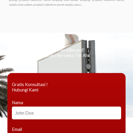
Ingin tahu tentang periklanan billboard?
Kami Berikan Konsultasi Bersama Tim Ahli
Gratis Konsultasi !
Hubungi Kami
Nama
Email