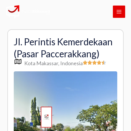
Skip
MAI
to
ME
content
Jl. Perintis Kemerdekaan
(Pasar Paccerakkang)
Kota Makassar
, Indonesia