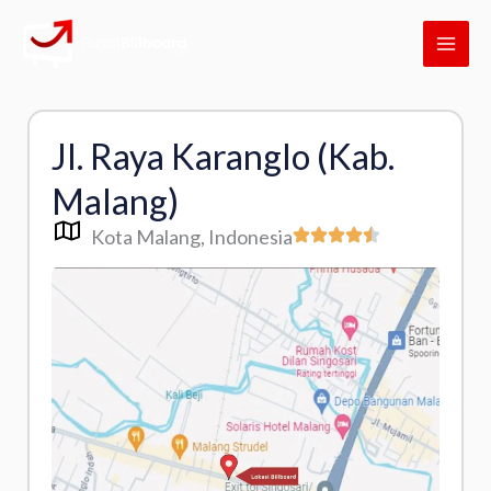
Skip
MAI
to
ME
content
Jl. Raya Karanglo (Kab.
Malang)
Kota Malang
, Indonesia