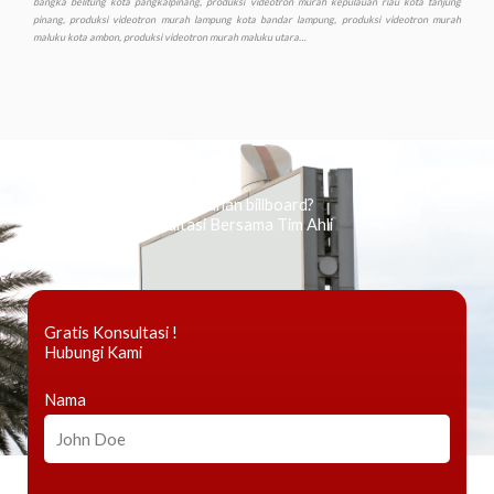
Ingin tahu tentang periklanan billboard?
Kami Berikan Konsultasi Bersama Tim Ahli
Gratis Konsultasi !
Hubungi Kami
Nama