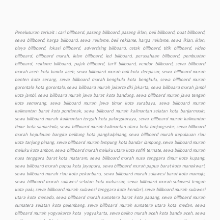
Penelusuran terkait : cari billboard, pasang billboard. pasang iklan, beli billboard, buat billboard, sewa billboard, harga billboard, sewa reklame, beli reklame, harga reklame, sewa iklan, iklan, biaya billboard, lokasi billboard, advertising billboard, cetak billboard, titik billboard, video billboard, billboard murah, iklan billboard, led billboard, perusahaan billboard, pembuatan billboard, reklame billboard, pajak billboard, tarif billboard, vendor billboard, sewa billboard murah aceh kota banda aceh, sewa billboard murah bali kota denpasar, sewa billboard murah banten kota serang, sewa billboard murah bengkulu kota bengkulu, sewa billboard murah gorontalo kota gorontalo, sewa billboard murah jakarta dki jakarta, sewa billboard murah jambi kota jambi, sewa billboard murah jawa barat kota bandung, sewa billboard murah jawa tengah kota semarang, sewa billboard murah jawa timur kota surabaya, sewa billboard murah kalimantan barat kota pontianak, sewa billboard murah kalimantan selatan kota banjarmasin, sewa billboard murah kalimantan tengah kota palangkaraya, sewa billboard murah kalimantan timur kota samarinda, sewa billboard murah kalimantan utara kota tanjungselor, sewa billboard murah kepulauan bangka belitung kota pangkalpinang, sewa billboard murah kepulauan riau kota tanjung pinang, sewa billboard murah lampung kota bandar lampung, sewa billboard murah maluku kota ambon, sewa billboard murah maluku utara kota sofifi ternate, sewa billboard murah nusa tenggara barat kota mataram, sewa billboard murah nusa tenggara timur kota kupang, sewa billboard murah papua kota jayapura, sewa billboard murah papua barat kota manokwari, sewa billboard murah riau kota pekanbaru, sewa billboard murah sulawesi barat kota mamuju, sewa billboard murah sulawesi selatan kota makassar, sewa billboard murah sulawesi tengah kota palu, sewa billboard murah sulawesi tenggara kota kendari, sewa billboard murah sulawesi utara kota manado, sewa billboard murah sumatera barat kota padang, sewa billboard murah sumatera selatan kota palembang, sewa billboard murah sumatera utara kota medan, sewa billboard murah yogyakarta kota yogyakarta, sewa baliho murah aceh kota banda aceh, sewa baliho murah bali kota denpasar, sewa baliho murah banten kota serang, sewa baliho murah bengkulu kota bengkulu, sewa baliho murah gorontalo kota gorontalo, sewa baliho murah jakarta dki jakarta, sewa baliho murah jambi kota jambi, sewa baliho murah jawa barat kota bandung, sewa baliho murah jawa tengah kota semarang, sewa baliho murah jawa timur kota surabaya, sewa baliho murah kalimantan barat kota pontianak, sewa baliho murah kalimantan selatan kota banjarmasin, sewa baliho murah, kalimantan tengah kota palangkaraya, sewa baliho murah kalimantan timur kota samarinda, sewa baliho murah kalimantan utara kota tanjungselor, sewa baliho murah kepulauan bangka belitung kota pangkalpinang, sewa murah baliho kepulauan riau kota tanjung pinang, sewa baliho murah lampung kota bandar lampung, sewa baliho murah maluku kota ambon, sewa baliho murah maluku utara kota sofifi ternate, sewa baliho murah nusa tenggara barat kota mataram, sewa baliho murah nusa tenggara timur kota kupang, sewa baliho murah papua kota jayapura, sewa baliho murah papua barat kota manokwari, sewa baliho murah riau kota pekanbaru, sewa baliho murah sulawesi barat kota mamuju, sewa baliho murah sulawesi selatan kota makassar, sewa baliho murah sulawesi tengah kota palu, sewa baliho murah sulawesi tenggara kota kendari, sewa baliho murah sulawesi utara kota manado, sewa baliho murah sumatera barat kota padang, sewa baliho murah sumatera selatan kota palembang, sewa baliho murah sumatera utara kota medan, sewa baliho murah yogyakarta kota yogyakarta, sewa videotron murah aceh kota banda aceh, sewa videotron murah bali kota denpasar, sewa videotron murah banten kota serang, sewa videotron murah bengkulu kota bengkulu, sewa videotron murah gorontalo kota gorontalo, sewa videotron murah jakarta dki jakarta, sewa videotron murah jambi kota jambi, sewa videotron murah jawa barat kota bandung, sewa videotron murah jawa tengah kota semarang, sewa videotron murah jawa timur kota surabaya, sewa videotron murah kalimantan barat kota pontianak, sewa videotron murah kalimantan selatan kota banjarmasin, sewa videotron murah kalimantan tengah kota palangkaraya, sewa videotron murah kalimantan timur kota samarinda, sewa videotron murah kalimantan utara kota tanjungselor, sewa videotron murah kepulauan bangka belitung kota pangkalpinang, sewa videotron murah kepulauan riau kota tanjung pinang, sewa videotron murah lampung kota bandar lampung, sewa videotron murah maluku kota ambon, sewa videotron murah maluku utara kota sofifi ternate, sewa videotron murah nusa tenggara barat kota mataram, sewa videotron murah nusa tenggara timur kota kupang, sewa videotron murah papua kota jayapura, sewa videotron murah papua barat kota manokwari, sewa videotron murah riau kota pekanbaru, sewa videotron murah sulawesi barat kota mamuju, sewa videotron murah sulawesi selatan kota makassar, sewa videotron murah sulawesi tengah kota palu, sewa videotron murah sulawesi tenggara kota kendari, sewa videotron murah sulawesi utara kota manado, sewa videotron murah sumatera barat kota padang, sewa videotron murah sumatera selatan kota palembang, sewa videotron murah sumatera utara kota medan, sewa videotron murah yogyakarta kota yogyakarta, produksi murah billboard aceh kota banda aceh, produksi billboard murah bali kota denpasar, produksi billboard murah banten kota serang, produksi billboard murah bengkulu kota bengkulu, produksi billboard murah gorontalo kota gorontalo, produksi billboard murah jakarta dki jakarta, produksi billboard murah jambi kota jambi, produksi billboard murah jawa barat kota bandung, produksi billboard murah jawa tengah kota semarang, produksi billboard murah jawa timur kota surabaya, produksi billboard murah kalimantan barat kota pontianak, produksi billboard murah kalimantan selatan kota banjarmasin, produksi billboard murah kalimantan tengah kota palangkaraya, produksi billboard murah kalimantan timur kota samarinda, produksi billboard murah kalimantan utara kota tanjungselor, produksi billboard murah kepulauan bangka belitung kota pangkalpinang, produksi billboard murah kepulauan riau kota tanjung pinang, produksi billboard murah lampung kota bandar lampung, produksi billboard murah maluku kota ambon, produksi billboard maluku utara kota sofifi ternate, produksi billboard murah nusa tenggara barat kota mataram, produksi billboard murah nusa tenggara timur kota kupang, produksi billboard murah papua kota jayapura, produksi billboard murah papua barat kota manokwari, produksi billboard murah riau kota pekanbaru, produksi billboard murah sulawesi barat kota mamuju, produksi billboard murah sulawesi selatan kota makassar, produksi billboard murah sulawesi tengah kota palu, produksi billboard murah sulawesi tenggara kota kendari, produksi billboard murah sulawesi utara kota manado, produksi billboard murah sumatera barat kota padang, produksi billboard murah sumatera selatan kota palembang, produksi billboard murah sumatera utara kota medan, produksi billboard murah yogyakarta kota yogyakarta, produksi baliho murah aceh kota banda aceh, produksi baliho murah bali kota denpasar, produksi baliho murah banten kota serang, produksi baliho murah bengkulu kota bengkulu, produksi baliho murah gorontalo kota gorontalo, produksi baliho murah jakarta dki jakarta, produksi baliho murah jambi kota jambi, produksi baliho murah jawa barat kota bandung, produksi baliho murah jawa tengah kota semarang, produksi baliho murah jawa timur kota surabaya, produksi baliho murah kalimantan barat kota pontianak, produksi baliho murah kalimantan selatan kota banjarmasin, produksi baliho murah kalimantan tengah kota palangkaraya, produksi baliho murah kalimantan timur kota samarinda, produksi baliho murah kalimantan utara kota tanjungselor, produksi baliho murah kepulauan bangka belitung kota pangkalpinang, produksi baliho murah kepulauan riau kota tanjung pinang, produksi baliho murah lampung kota bandar lampung, produksi baliho murah maluku kota ambon, produksi baliho murah maluku utara kota sofifi ternate, produksi baliho murah nusa tenggara barat kota mataram, produksi baliho murah nusa tenggara timur kota kupang, produksi baliho murah papua kota jayapura, produksi baliho murah papua barat kota manokwari, produksi baliho murah riau kota pekanbaru, produksi baliho murah sulawesi barat kota mamuju, produksi baliho murah sulawesi selatan kota makassar, produksi baliho murah sulawesi tengah kota palu, produksi baliho murah sulawesi tenggara kota kendari, produksi baliho murah sulawesi utara kota manado, produksi baliho murah sumatera barat kota padang, produksi baliho murah sumatera selatan kota palembang, produksi baliho murah sumatera utara kota medan, produksi baliho murah yogyakarta kota yogyakarta, produksi videotron murah aceh kota banda aceh, produksi videotron murah bali kota denpasar, produksi videotron murah banten kota serang, produksi videotron murah bengkulu kota bengkulu, produksi videotron murah gorontalo kota gorontalo, produksi videotron murah jakarta dki jakarta, produksi videotron murah jambi kota jambi, produksi videotron murah jawa barat kota bandung, produksi murah videotron jawa tengah kota semarang, produksi videotron murah jawa timur kota surabaya, produksi videotron murah kalimantan barat kota pontianak, produksi videotron murah kalimantan selatan kota banjarmasin, produksi videotron murah, kalimantan tengah kota palangkaraya, produksi videotron murah kalimantan timur kota samarinda, produksi videotron murah kalimantan utara kota tanjungselor, produksi videotron murah kepulauan bangka belitung kota pangkalpinang, produksi videotron murah kepulauan riau kota tanjung pinang, produksi videotron murah lampung kota bandar lampung, produksi videotron murah maluku kota ambon, produksi videotron murah maluku utara