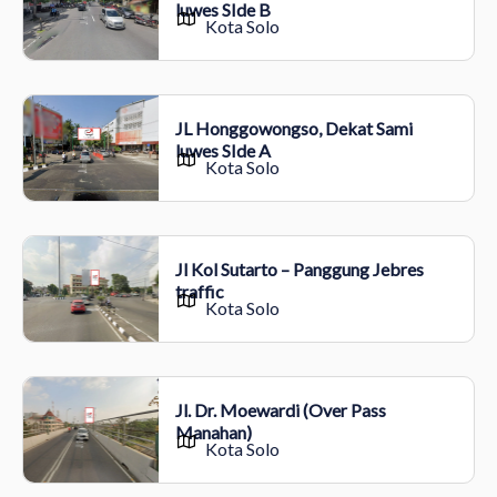
luwes SIde B
Kota Solo
JL Honggowongso, Dekat Sami
luwes SIde A
Kota Solo
Jl Kol Sutarto – Panggung Jebres
traffic
Kota Solo
Jl. Dr. Moewardi (Over Pass
Manahan)
Kota Solo