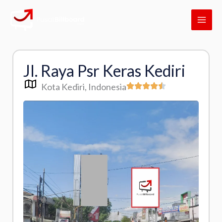
Skip
MAI
to
ME
content
Jl. Raya Psr Keras Kediri
Kota Kediri
, Indonesia