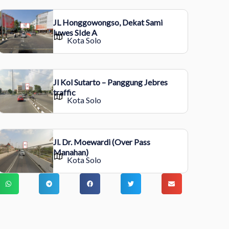
JL Honggowongso, Dekat Sami
luwes SIde A
Kota Solo
Jl Kol Sutarto – Panggung Jebres
traffic
Kota Solo
Jl. Dr. Moewardi (Over Pass
Manahan)
Kota Solo