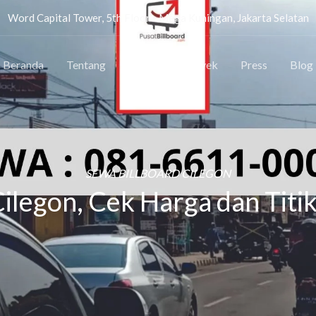
Word Capital Tower, 5th Floor - Mega Kuningan, Jakarta Selatan
Beranda
Tentang
Lokasi
Proyek
Press
Blog
SEWA BILLBOARD CILEGON
ilegon, Cek Harga dan Titik