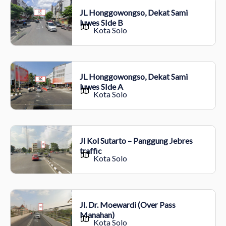
JL Honggowongso, Dekat Sami
luwes SIde B
Kota Solo
JL Honggowongso, Dekat Sami
luwes SIde A
Kota Solo
Jl Kol Sutarto – Panggung Jebres
traffic
Kota Solo
Jl. Dr. Moewardi (Over Pass
Manahan)
Kota Solo