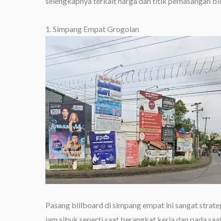
selengkapnya terkait harga dan titik pemasangan bi
1. Simpang Empat Grogolan
Pasang billboard di simpang empat ini sangat strate
jam sibuk seperti saat berangkat kerja dan pada saa