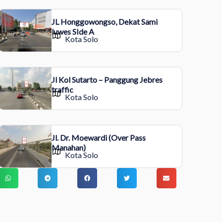
JL Honggowongso, Dekat Sami
luwes SIde A
Kota Solo
Jl Kol Sutarto – Panggung Jebres
traffic
Kota Solo
Jl. Dr. Moewardi (Over Pass
Manahan)
Kota Solo