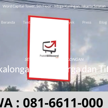
Word Capital Tower, 5th Floor - Mega Kuningan, Jakarta Selatan
Beranda
Tentang
Lokasi
Proyek
Press
Blog
SEWA BILLBOARD PEKALONGAN
alongan, Cek Harga dan Tit