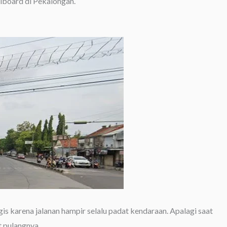
llboard di Pekalongan.
gis karena jalanan hampir selalu padat kendaraan. Apalagi saat
t pulangnya.