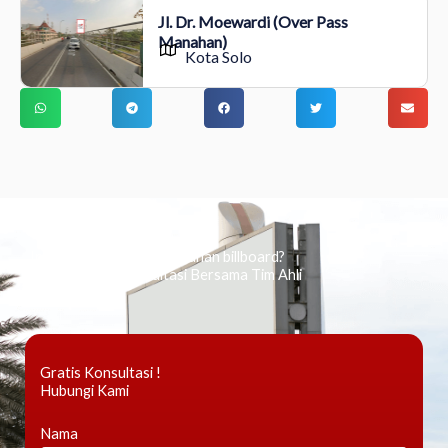
Jl. Dr. Moewardi (Over Pass
Manahan)
Kota Solo
Ingin tahu tentang periklanan billboard?
Kami Berikan Konsultasi Bersama Tim Ahli
Gratis Konsultasi !
Hubungi Kami
Nama