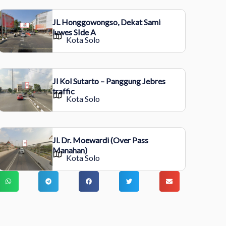
JL Honggowongso, Dekat Sami
luwes SIde A
Kota Solo
Jl Kol Sutarto – Panggung Jebres
traffic
Kota Solo
Jl. Dr. Moewardi (Over Pass
Manahan)
Kota Solo