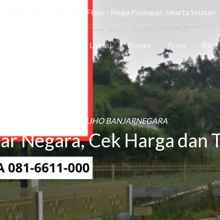
Word Capital Tower, 5th Floor - Mega Kuningan, Jakarta Selatan
Beranda
Tentang
Lokasi
Proyek
Press
Blog
SEWA BALIHO BANJARNEGARA
ar Negara, Cek Harga dan Ti