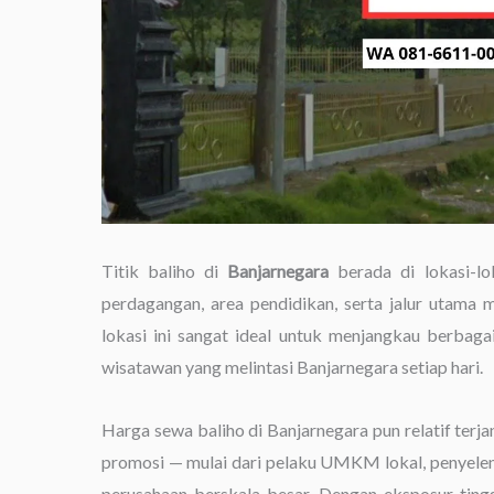
Titik baliho di
Banjarnegara
berada di lokasi-lok
perdagangan, area pendidikan, serta jalur utama 
lokasi ini sangat ideal untuk menjangkau berbagai
wisatawan yang melintasi Banjarnegara setiap hari.
Harga sewa baliho di Banjarnegara pun relatif terj
promosi — mulai dari pelaku UMKM lokal, penyelen
perusahaan berskala besar. Dengan eksposur ting