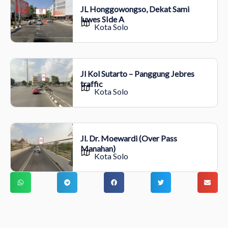
JL Honggowongso, Dekat Sami
luwes SIde A
Kota Solo
Jl Kol Sutarto – Panggung Jebres
traffic
Kota Solo
Jl. Dr. Moewardi (Over Pass
Manahan)
Kota Solo