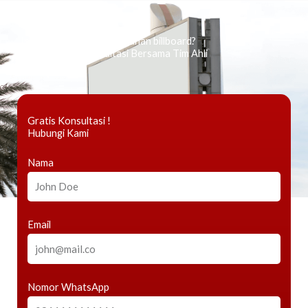
Ingin tahu tentang periklanan billboard?
Kami Berikan Konsultasi Bersama Tim Ahli
Gratis Konsultasi !
Hubungi Kami
Nama
Email
Nomor WhatsApp