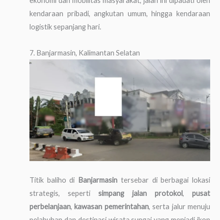
ekonomi dan mobilitas masyarakat, jalan ini dipadati oleh
kendaraan pribadi, angkutan umum, hingga kendaraan
logistik sepanjang hari.
7. Banjarmasin, Kalimantan Selatan
Titik baliho di
Banjarmasin
tersebar di berbagai lokasi
strategis, seperti
simpang jalan protokol
,
pusat
perbelanjaan
,
kawasan pemerintahan
, serta jalur menuju
pelabuhan dan destinasi wisata sungai yang menjadi ikon