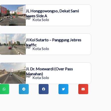
JL Honggowongso, Dekat Sami
luwes SIde A
Kota Solo
Jl Kol Sutarto – Panggung Jebres
traffic
Kota Solo
Jl. Dr. Moewardi (Over Pass
Manahan)
Kota Solo