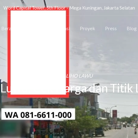
Word Capital Tower, 5th Floor - Mega Kuningan, Jakarta Selatan
Beranda
Tentang
Lokasi
Proyek
Press
Blog
SEWA BALIHO LAWU
Luwu, Cek Harga dan Titik 