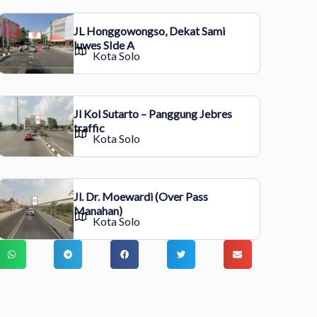
JL Honggowongso, Dekat Sami
luwes SIde A
Kota Solo
Jl Kol Sutarto – Panggung Jebres
traffic
Kota Solo
Jl. Dr. Moewardi (Over Pass
Manahan)
Kota Solo