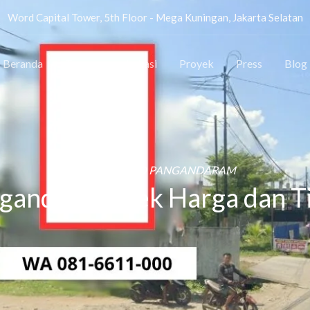
Word Capital Tower, 5th Floor - Mega Kuningan, Jakarta Selatan
Beranda
Tentang
Lokasi
Proyek
Press
Blog
SEWA BALIHO PANGANDARAM
gandaran, Cek Harga dan Tit