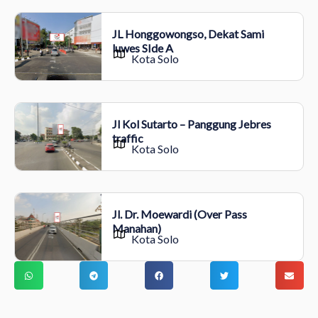
JL Honggowongso, Dekat Sami
luwes SIde A
Kota Solo
Jl Kol Sutarto – Panggung Jebres
traffic
Kota Solo
Jl. Dr. Moewardi (Over Pass
Manahan)
Kota Solo