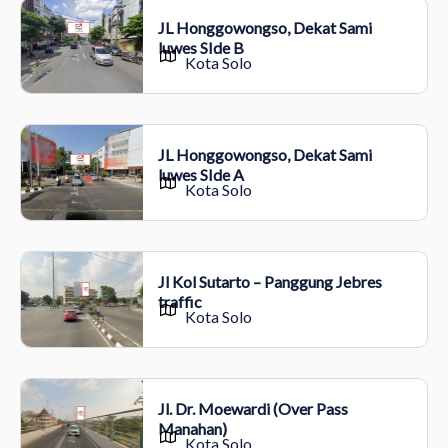
JL Honggowongso, Dekat Sami
luwes SIde B
Kota Solo
JL Honggowongso, Dekat Sami
luwes SIde A
Kota Solo
Jl Kol Sutarto – Panggung Jebres
traffic
Kota Solo
Jl. Dr. Moewardi (Over Pass
Manahan)
Kota Solo