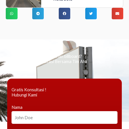
Ingin tahu tentang periklanan billboard?
Kami Berikan Konsultasi Bersama Tim Ahli
Gratis Konsultasi !
Hubungi Kami
Nama