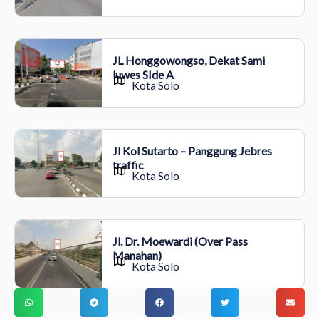
JL Honggowongso, Dekat Sami
luwes SIde A
Kota Solo
Jl Kol Sutarto – Panggung Jebres
traffic
Kota Solo
Jl. Dr. Moewardi (Over Pass
Manahan)
Kota Solo