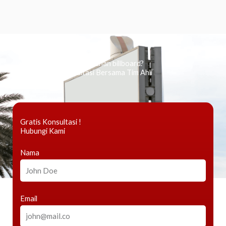
Ingin tahu tentang periklanan billboard?
Kami Berikan Konsultasi Bersama Tim Ahli
Gratis Konsultasi !
Hubungi Kami
Nama
Email