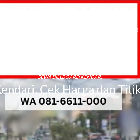
Word Capital Tower, 5th Floor - Mega Kuningan, Jakarta Selatan
Beranda
Tentang
Lokasi
Proyek
Press
Blog
SEWA BILLBOARD KENDARI
endari, Cek Harga dan Titik