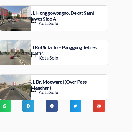
JL Honggowongso, Dekat Sami
luwes SIde A
Kota Solo
Jl Kol Sutarto – Panggung Jebres
traffic
Kota Solo
Jl. Dr. Moewardi (Over Pass
Manahan)
Kota Solo