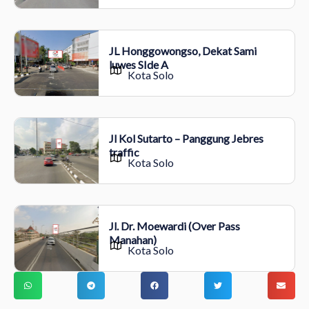
JL Honggowongso, Dekat Sami
luwes SIde A
Kota Solo
Jl Kol Sutarto – Panggung Jebres
traffic
Kota Solo
Jl. Dr. Moewardi (Over Pass
Manahan)
Kota Solo