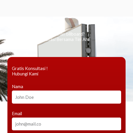
Ingin tahu tentang periklanan billboard?
Kami Berikan Konsultasi Bersama Tim Ahli
Gratis Konsultasi !
Hubungi Kami
Nama
Email