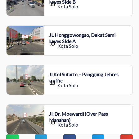
luwes SIde B
Kota Solo
JL Honggowongso, Dekat Sami
luwes SIde A
Kota Solo
Jl Kol Sutarto – Panggung Jebres
traffic
Kota Solo
Jl. Dr. Moewardi (Over Pass
Manahan)
Kota Solo