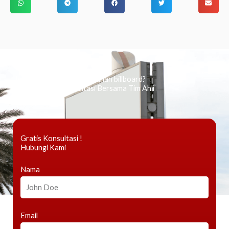
Ingin tahu tentang periklanan billboard?
Kami Berikan Konsultasi Bersama Tim Ahli
Gratis Konsultasi !
Hubungi Kami
Nama
Email