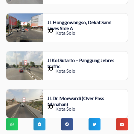
JL Honggowongso, Dekat Sami
luwes SIde A
Kota Solo
Jl Kol Sutarto – Panggung Jebres
traffic
Kota Solo
Jl. Dr. Moewardi (Over Pass
Manahan)
Kota Solo