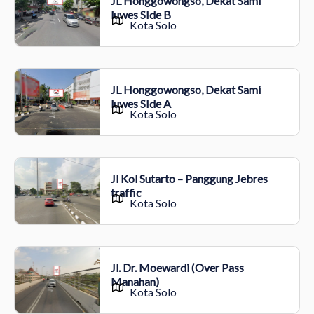
JL Honggowongso, Dekat Sami
luwes SIde B
Kota Solo
JL Honggowongso, Dekat Sami
luwes SIde A
Kota Solo
Jl Kol Sutarto – Panggung Jebres
traffic
Kota Solo
Jl. Dr. Moewardi (Over Pass
Manahan)
Kota Solo