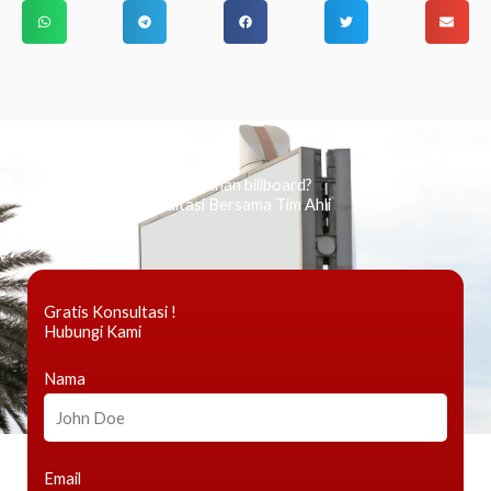
Ingin tahu tentang periklanan billboard?
Kami Berikan Konsultasi Bersama Tim Ahli
Gratis Konsultasi !
Hubungi Kami
Nama
Email