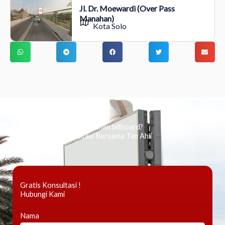
Jl. Dr. Moewardi (Over Pass
Manahan)
Kota Solo
Ingin tahu tentang periklanan billboard?
Kami Berikan Konsultasi Bersama Tim Ahli
Gratis Konsultasi !
Hubungi Kami
Nama